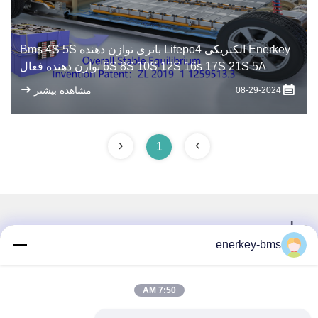
Enerkey الکتریکی Lifepo4 باتری توازن دهنده Bms 4S 5S
6S 8S 10S 12S 16s 17S 21S 5A توازن دهنده فعال
ظرفیت
مشاهده بیشتر
08-29-2024
1
تماس سریع
enerkey-bms
آدرس
منطقه A، طبقه 9، ساختمان G، پارک صنعتی گوانچنگ با کربن
7:50 AM
پایین، جامعه شانگکون، خیابان گونگ مینگ، منطقه گوانگ مینگ،
شنژن، چین، 518106