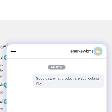
پيوند سريع
تماس 
enerkey-bms
خونه
آد
محصولات
8:39 AM
جا
درباره ما
چین، 
Good day, what product are you looking 
for?
ویدیو
تل
--15387469240
اخبار
ای
پرونده ها
cn
با ما تماس بگیرید