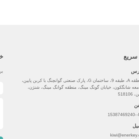
سریع
خب
رس
بر
منطقه A، طبقه 9، ساختمان G، پارک صنعتی گوانچنگ با کربن پایین،
معه شانگکون، خیابان گونگ مینگ، منطقه گوانگ مینگ، شنژن،
518106
فن
86
میل
kiwi@enerkey.