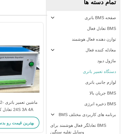
تمام دسته ها
صفحه BMS باتری
BMS تعادل فعال
توازن دهنده فعال هوشمند
معادله کننده فعال
ماژول دیود
دستگاه تعمیر باتری
لوازم جانبی باتری
BMS جریان بالا
ماشین
BMS ذخیره انرژی
24S 3A 4A تع
برنامه های کاربردی مختلف BMS
خودکار هوشم
بهترین قیمت رو بدس
BMS تعادلگر فعال هوشمند برای
وسایل نقلیه سنگین