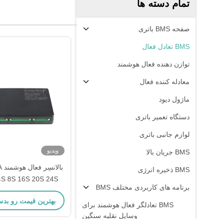
تمام دسته ها
صفحه BMS باتری
BMS تعادل فعال
توازن دهنده فعال هوشمند
معادله کننده فعال
ماژول دیود
دستگاه تعمیر باتری
لوازم جانبی باتری
ویدیو
BMS جریان بالا
با
BMS ذخیره انرژی
برنامه های کاربردی مختلف BMS
اپلیکیشن
بهترین قیمت رو بدس
لیتیوم یونی، LiFePO4 و LTO
BMS تعادلگر فعال هوشمند برای
وسایل نقلیه سنگین