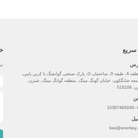
سریع
خب
رس
بر
منطقه A، طبقه 9، ساختمان G، پارک صنعتی گوانچنگ با کربن پایین،
معه شانگکون، خیابان گونگ مینگ، منطقه گوانگ مینگ، شنژن،
518106
فن
86
میل
kiwi@enerkey.