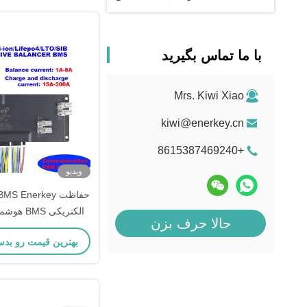
با ما تماس بگیرید
Mrs. Kiwi Xiao
kiwi@enerkey.cn
+8615387469240
ویدیو
حالا حرف بزن
0S 21S 22S 23S 24S
بهترین قیمت رو بدس
100A 200A 300A با تعادل فعال 8A