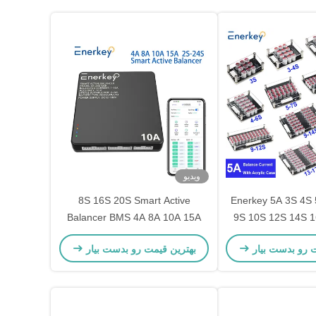
ویدیو
8S 16S 20S Smart Active
Enerkey 5A 3S 4S 
Balancer BMS 4A 8A 10A 15A
9S 10S 12S 14S 
برابر کننده با صفحه
لیتیوم یون / Lifepo4 / باتری Lto
ت رو بدست بیار
بهترین قیمت رو بدست بیار
آکریلیک لیتیوم یون / Lto / Lifepo4
 دهنده برای اسکوتر