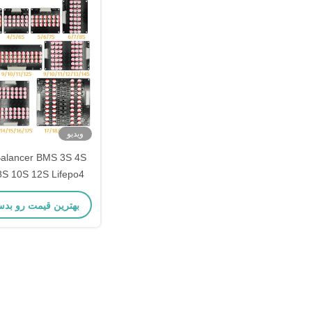
ویدیو
8S 10S 12S Lifepo4
LTO باتری لیتیوم معادل کننده
بهترین قیمت رو بدس