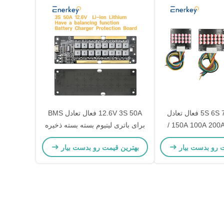
5S 6S 7S 12V 24V فعال تعادل
12.6V 3S 50A فعال تعادل BMS
150A 100A 200A 300A LFP /
برای باتری لیتیوم بسته بسته ذخیره
یوم محافظ صفحه
سازی خانه
ت رو بدست بیار
بهترین قیمت رو بدست بیار