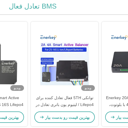
BMS تعادل فعال
ویدیو
ویدیو
لانسِر فعال هوشمند Enerkey 20A
توانکی 5TH فعال تعادل کننده برای
art Active
4S 8S 16S 20S 24S با بلوتوث،
Lifepo4 / لیتیوم یون باتری تعادل در
 و CAN برای باتری‌های
8S 10S 14S 16S
لیتیوم یون برا
ت بیار
بهترین قیمت رو بدست بیار
بهترین قیم