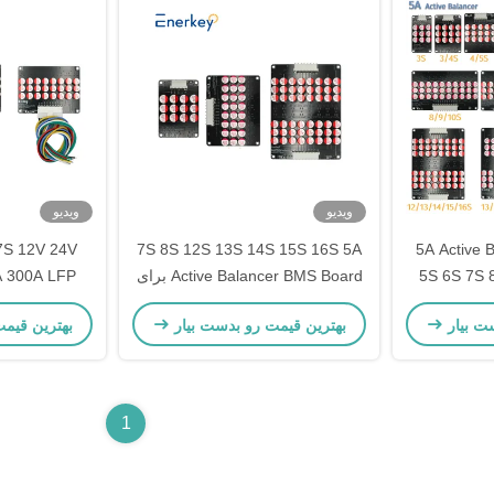
ویدیو
ویدیو
7S 8S 12S 13S 14S 15S 16S 5A
5A Active Balancer BMS 3S 4S
5S 6S 7S 
Active Balancer BMS Board برای
تامین برق اضطراری
باتری لیت
ت بیار
بهترین قیمت رو بدست بیار
بهترین قیم
1