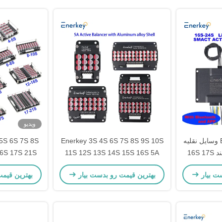
ویدیو
حفاظت BMS Enerkey وسایل نقلیه
Enerkey 3S 4S 6S 7S 8S 9S 10S
5S 6S 7S 8S
الکتریکی BMS هوشمند 16S 17S
11S 12S 13S 14S 15S 16S 5A
16S 17S 21S
18S 19S 2
تعادل کننده فعال انتقال انرژی ماژول
لیتیوم فعال 
ت بیار
بهترین قیمت رو بدست بیار
بهترین قیم
تعادل فعال خازن
باتری توازن