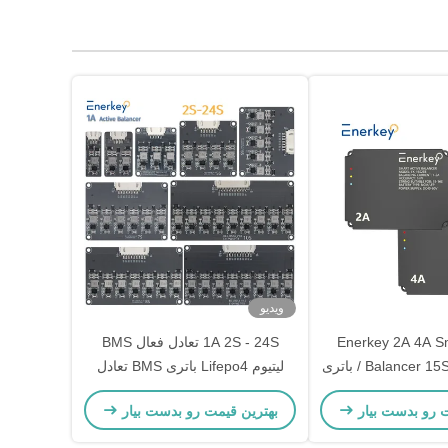
ویدیو
Enerkey 2A 4A Sm
1A 2S - 24S تعادل فعال BMS
Balancer 15S 16S Lifepo4 / باتری
لیتیوم Lifepo4 باتری BMS تعادل
بر کننده برای دوچرخه
هیئت مدفوع
ت رو بدست بیار
بهترین قیمت رو بدست بیار
برقی