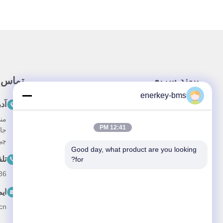
پيوند سريع
تماس 
enerkey-bms
خونه
آد
محصولات
12:41 PM
جا
درباره ما
چین، 
Good day, what product are you looking 
درخواست
تل
for?
--15387469240
ویدیو
ای
اخبار
cn
پرونده ها