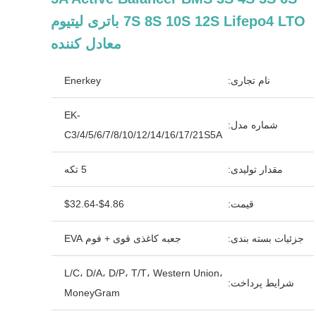
7S 8S 10S 12S Lifepo4 LTO باتری لیتیوم
معادل کننده
نام تجاری:
Enerkey
EK-
شماره مدل:
C3/4/5/6/7/8/10/12/14/16/17/21S5A
مقدار تولیدی:
5 تکه
قیمت:
$4.86-$32.64
جزئیات بسته بندی:
جعبه کاغذی قوی + فوم EVA
L/C، D/A، D/P، T/T، Western Union،
شرایط پرداخت:
MoneyGram