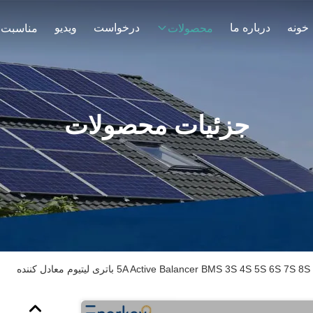
خونه
درباره ما
درخواست
ویدیو
محصولات
مناسبت 
جزئیات محصولات
5A Active Balancer BMS 3S 4S 5S  باتری لیتیوم معادل کننده