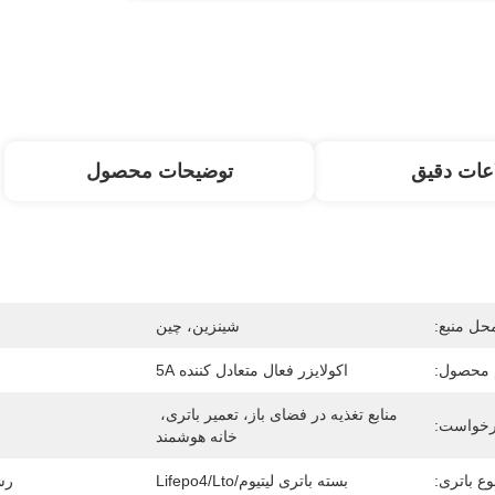
عات دقیق
توضیحات محصول
حل منبع:
شينزين، چين
 محصول:
اکولایزر فعال متعادل کننده 5A
منابع تغذیه در فضای باز، تعمیر باتری، 
خواست:
خانه هوشمند
وع باتری:
بسته باتری لیتیوم/Lifepo4/Lto
رش