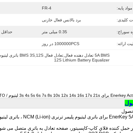
مواد پایه:
FR-4
ت کلیدی:
برد بالانس فعال خازنی
ه سوراخ:
0.35 میلی متر
حداقل 
یت ارائه:
1000000PCS در روز
5A BMS تعادل دهنده فعال,تعادل فعال BMS 3S,12S باتری لیتیوم برابر کننده
12S Lithium Battery Equalizer
3s  لیتیوم / Lifepo4/LTO باتری برابر کننده
ول
حصول