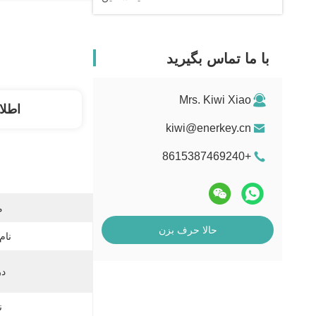
با ما تماس بگیرید
Mrs. Kiwi Xiao
اطلا
kiwi@enerkey.cn
+8615387469240
م
حالا حرف بزن
نام
در
ن