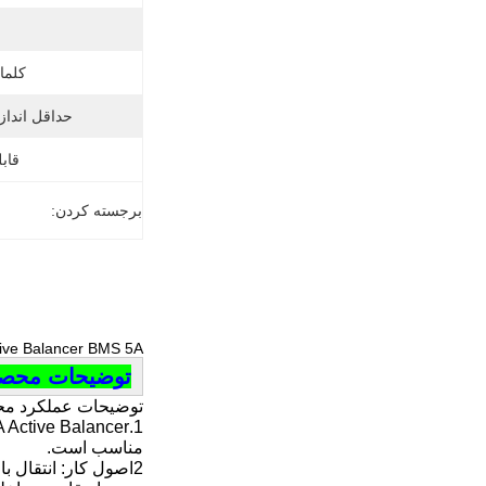
کلما
حداقل انداز
قابل
برجسته کردن:
Enerkey Active Balancer BMS 5A برای 4s 5s 6s 7s 8s 10s 12s 14s 16s 17s 21s
توضیحات محص
توضیحات عملکرد م
مناسب است.