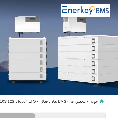
خونه
>
محصولات
>
BMS تعادل فعال
>
6S 7S 8S 10S 12S Lifepo4 LTO