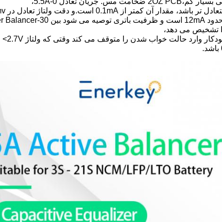
ت مس. جریان تعادل 0-5.5A،
دار آن کمتر از 0.1mA است.و دقت ولتاژ تعادل در 5mv است!