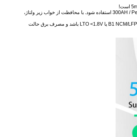
3. جریان بی حرکت حدود 12mA است و ظرفیت باتری توصیه می شود بین 30-300AH / Per Balancer استفاده شود. با محافظت از خواب زیر ولتاژ،
برابر کننده به طور خودکار وارد حالت خواب شدن را متوقف می کند وقتی که ولتاژ B1 NCM/LFP <2.7V یا LTO <1.8V باشد و مصرف برق حالت