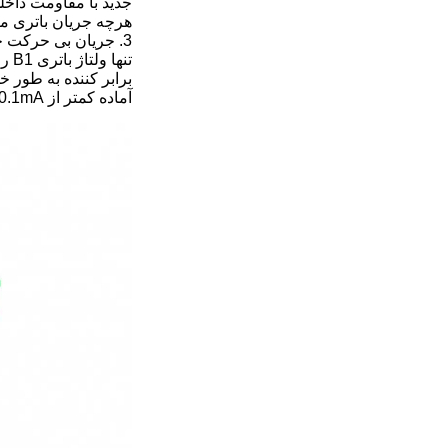
جدید با مقاومت داخلی بسیار کم،2OZ PCB ضخام
هرچه جریان باتری متعادل تر باشد، مق
تنها ولتاژ باتری B1 را تشخیص می دهد،
آماده کمتر از 0.1mA باشد.