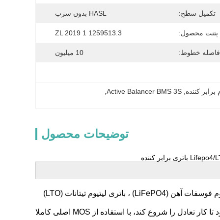
تکمیل سطح:
HASL بدون سرب
پتنت محصول:
ZL 2019 1 1259513.3
فاصله خطوط:
10 میلیون
, 
Active Balancer BMS 3S
, 
توضیحات محصول
1.EnerKey 5A Active Balancer برای باتری لیتیوم پلیمر ترنری NCM (Li-ion) ، باتری لیتیوم فوسفات آهن (LiFePO4) ، باتری لیتیوم تیتانات (LTO)
2اصول کار: انتقال بار حمل کننده فلاي کاپ-کاپسیتور، صفحه تعادل به باتری متصل می شود تا کار تعادل را شروع کند، با استفاده از MOS اصلی کاملا