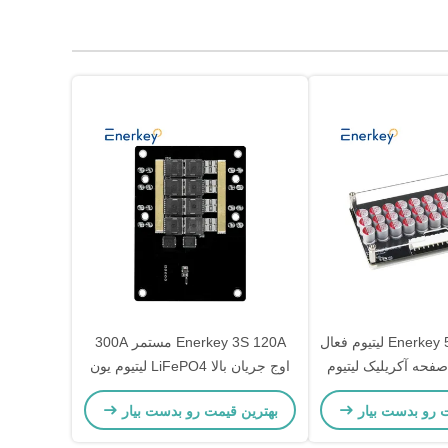
Enerkey 5A 8S 9S 10S لیتیوم فعال
Enerkey 3S 120A مستمر 300A
 صفحه آکریلیک لیتیوم
اوج جریان بالا LiFePO4 لیتیوم یون
یون/Lto/Lifepo4 باتری تعادل کننده
BMS برای ذخیره انرژی خورشیدی و
ت رو بدست بیار
بهترین قیمت رو بدست بیار
ی اسکوتر
ابزار برق