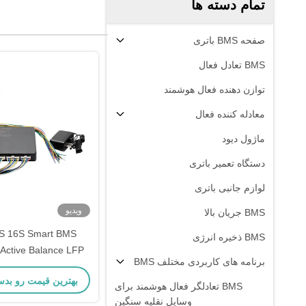
تمام دسته ها
صفحه BMS باتری
BMS تعادل فعال
توازن دهنده فعال هوشمند
معادله کننده فعال
ماژول دیود
دستگاه تعمیر باتری
لوازم جانبی باتری
ویدیو
BMS جریان بالا
BMS ذخیره انرژی
برنامه های کاربردی مختلف BMS
یون لیتیوم با معاد
بهترین قیمت رو بدس
BMS تعادلگر فعال هوشمند برای
وسایل نقلیه سنگین