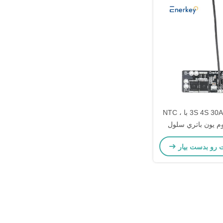
اينرکي 3S 4S 30A BMS با NTC ،
لايتيوم يون باتري سلول
 حفاظت از PCB
ت رو بدست بیار