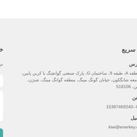
سریع
خب
رس
بر
منطقه A، طبقه 9، ساختمان G، پارک صنعتی گوانچنگ با کربن پایین،
معه شانگکون، خیابان گونگ مینگ، منطقه گوانگ مینگ، شنژن،
518106
فن
86
میل
kiwi@enerkey.