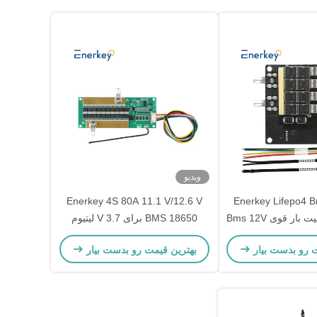
ویدیو
Enerkey 4S 80A 11.1 V/12.6 V
Enerkey Lifepo4 
جریان بالا ظرفیت بار قوی Bms 12V
BMS 18650 برای 3.7 V لیتیوم
تم های مدیریت باتری
لیتیوم ایون Lifepo4 Lto SIB باتری
ت رو بدست بیار
بهترین قیمت رو بدست بیار
ورشیدی
BMS