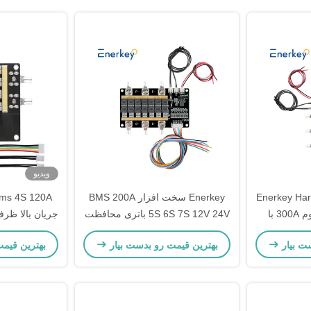
ویدیو
Enerkey Ha
Enerkey سخت افزار BMS 200A
Bms 4S 120A
پیک باتری لیتیوم لیتیوم 300A با
5S 6S 7S 12V 24V باتری محافظت
دل
هیئت مدیره با تعادل منفعل و NTC
4S برای سیس
ت بیار
بهترین قیمت رو بدست بیار
بهترین قیم
خ