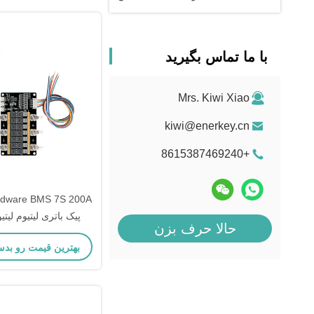
با ما تماس بگیرید
Mrs. Kiwi Xiao
kiwi@enerkey.cn
+8615387469240
rdware BMS 7S 200A
حالا حرف بزن
عملکرد تعا
بهترین قیمت رو بدس