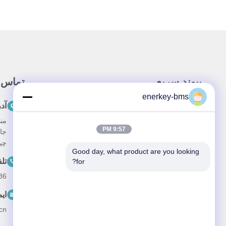
پيوند سريع
تماس 
enerkey-bms
خونه
آد
محصولات
9:57 PM
جا
درباره ما
چین، 
Good day, what product are you looking 
درخواست
تل
for?
--15387469240
ویدیو
ای
اخبار
cn
پرونده ها