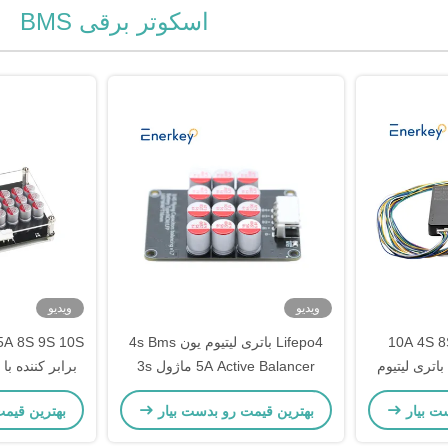
اسکوتر برقی BMS
ویدیو
ویدیو
10A 4S 8S 16S Smart BMS
Lifepo4 باتری لیتیوم یون 4s Bms
Active Balance LFP باتری لیتیوم
5A Active Balancer ماژول 3s
برابر کننده با
ل BT
Active Balancer
ت بیار
بهترین قیمت رو بدست بیار
بهترین قیم
برا