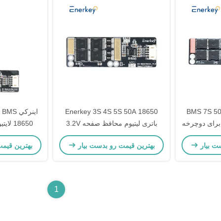
BMS 7S 50A 29.4V
Enerkey 3S 4S 5S 50A 18650
 برای دوچرخه
باتری لیتیوم محافظ صفحه 3.2V
18650 
باتری لیتیوم یون BMS 4S برای
لايتيوم صفحه
ت بیار
بهترین قیمت رو بدست بیار
بهترین قیم
اسکوتر الکتریکی
1