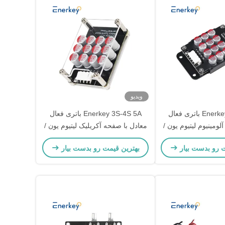
ویدیو
Enerkey 3S-4S 5A باتری فعال
Enerkey 3S-4S 5A باتری فعال
لومینیوم لیتیوم یون /
معادل با صفحه آکریلیک لیتیوم یون /
 باتری معادل برای اتومبیل
Lifepo4 باتری تعادل کننده برای
ت رو بدست بیار
بهترین قیمت رو بدست بیار
لکتریکی
دوچرخه برقی