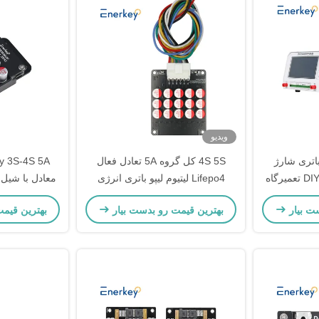
ویدیو
Enerkey 24S  باتری شارژ
4S 5S کل گروه 5A تعادل فعال
تخلیه ماشین شخصی DIY تعمیرگاه
Lifepo4 لیتیوم لیپو باتری انرژی
معادل با شیل آ
ژ تست کننده
تعادل فعال برای ابزار قدرت
Lifepo4
ت بیار
بهترین قیمت رو بدست بیار
بهترین قیم
ا