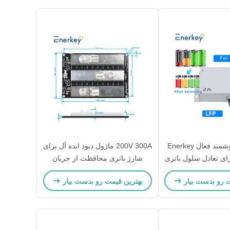
تعادل کننده هوشمند فعال Enerkey
200V 300A ماژول دیود ایده آل برای
 برای تعادل سلول باتری
شارژ باتری محافظت از جریان
لیتیوم
معکوس و دیود ضد جریان خورشیدی
ت رو بدست بیار
بهترین قیمت رو بدست بیار