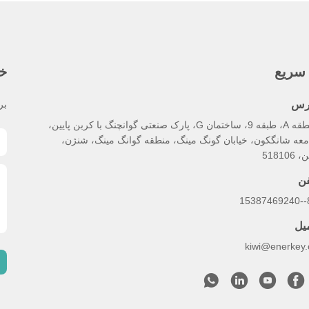
سریع
خب
رس
بر
منطقه A، طبقه 9، ساختمان G، پارک صنعتی گوانچنگ با کربن پایین،
معه شانگکون، خیابان گونگ مینگ، منطقه گوانگ مینگ، شنژن،
518106
فن
86
میل
kiwi@enerkey.