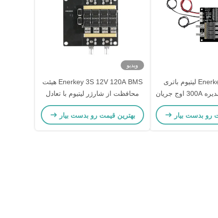
ویدیو
Enerkey 8S 120A لیتیوم باتری
Enerkey 3S 12V 120A BMS هیئت
محافظ هیئت مدیره 300A اوج جریان
محافظت از شارژر لیتیوم با تعادل
 اتومبیل الکترونیکی
برای ماشین الکترونیکی
ت رو بدست بیار
بهترین قیمت رو بدست بیار