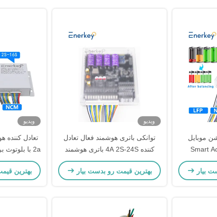
ویدیو
ویدیو
اپلیکیشن موبایل
توانکی باتری هوشمند فعال تعادل
Smart Ac
کننده 4A 2S-24S باتری هوشمند
2a با بلوتوث
Lifepo4 Active Cell Balancer برای
تعادل کننده برای دوچرخه برقی
ت بیار
بهترین قیمت رو بدست بیار
بهترین قیم