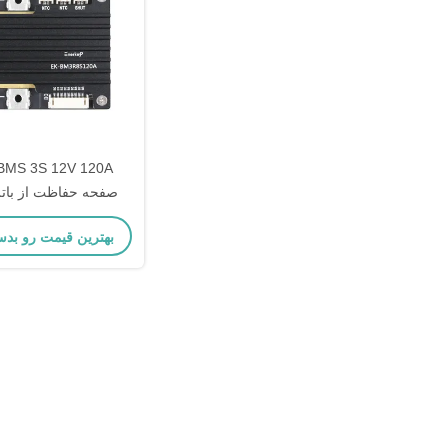
BMS 3S 12V 120A
صفحه حفاظت از باتری
جریان بالا با تعادل ب
بهترین قیمت رو بدس
الکتریکی