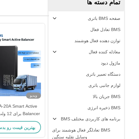
تمام دسته ها
صفحه BMS باتری
BMS تعادل فعال
توازن دهنده فعال هوشمند
معادله کننده فعال
ماژول دیود
دستگاه تعمیر باتری
لوازم جانبی باتری
ویدیو
BMS جریان بالا
A-20A Smart Active
BMS ذخیره انرژی
برنامه های کاربردی مختلف BMS
بهترین قیمت رو بدس
BMS تعادلگر فعال هوشمند برای
16 ولت 20 ولت 24 ولت
وسایل نقلیه سنگین