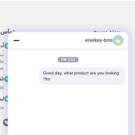
پيوند سريع
تماس 
enerkey-bms
خونه
آد
محصولات
3:13 PM
جا
درباره ما
چین، 
Good day, what product are you looking 
درخواست
تل
for?
--15387469240
ویدیو
ای
اخبار
cn
پرونده ها
با ما تماس بگیرید