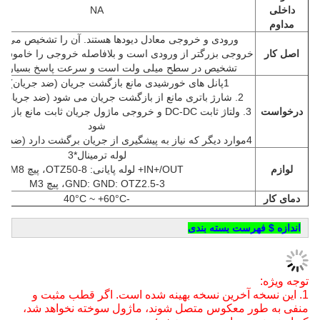
داخلی
NA
مداوم
ورودی و خروجی معادل دیودها هستند. آن را تشخیص می دهد
اصل کار
خروجی بزرگتر از ورودی است و بلافاصله خروجی را خاموش
تشخیص در سطح میلی ولت است و سرعت پاسخ بسیار س
1پانل های خورشیدی مانع بازگشت جریان (ضد جریان) می شوند.
2. شارژ باتری مانع از بازگشت جریان می شود (ضد جریان) (ضد جریان)
درخواست
3. ولتاژ ثابت DC-DC و خروجی ماژول جریان ثابت مانع
شود
4موارد دیگر که نیاز به پیشگیری از جریان برگشت دارد (ضد جریان برگشت)
لوله ترمینال*3
لوازم
IN+/OUT+ لوله پایانی: OTZ50-8، پیچ M8
GND: GND: OTZ2.5-3، پیچ M3
دمای کار
-40°C ~ +60°C
اندازه $ فهرست بسته بندی
توجه ویژه:
1. این نسخه آخرین نسخه بهینه شده است. اگر قطب مثبت و
منفی به طور معکوس متصل شوند، ماژول سوخته نخواهد شد،