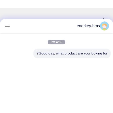
تماس سریع
enerkey-bms
آدرس
منطقه A، طبقه 9، ساختمان G، پارک صنعتی گوانچنگ با کربن
4:56 PM
پایین، جامعه شانگکون، خیابان گونگ مینگ، منطقه گوانگ مینگ،
شنژن، چین، 518106
Good day, what product are you looking for?
تلفن
86--15387469240
ایمیل
kiwi@enerkey.cn
سیاست حفظ حریم خصوصی
|
نقشه سایت
| چین کیفیت خوب صفحه