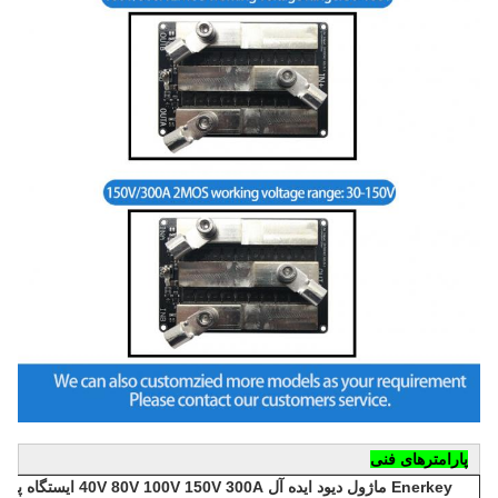
پارامترهای فنی
Enerkey ماژول دیود ایده آل V 150V 300A