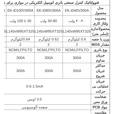
فتوولتائیک کنترل صنعتی باتری اتومبیل الکتریکی در موازی برای شار
مدل
00A
EK-iD100V300A
EK-iD80V300A
EK-iD40V300A
محصول
محدوده
۳۰-۴۰ ولت
30-80 ولت
30 تا 100 ولت
30 تا 150 
ولتاژ کاری
محصول
اندازه
325
L140xW95XT325
L140xW95XT325
L140xW95XT325
((ملی متر)
وزن با جعبه
0.6 کیلوگرم
0.62 کيلوگرم
0.64
کیلوگرم
0.68
مقدار MOS
2
2
2
نوع باتری
NCM/LFP/LTO
NCM/LFP/LTO
NCM/LFP/LTO
TO
جریان
300A
300A
300A
مداوم
حداکثر
جریان
300A
300A
300A
شروع
جریان
عملیاتی بی
0.6-1.5mA
حرکت
ضخامت
3.0 اونس
ورق مس
مواد PCB
صفحه آلومینیومی
مقاومت