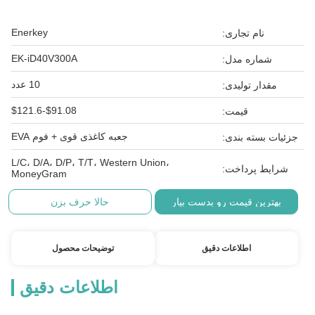
Enerkey
نام تجاری:
EK-iD40V300A
شماره مدل:
10 عدد
مقدار تولیدی:
$91.08-$121.6
قیمت:
جعبه کاغذی قوی + فوم EVA
جزئیات بسته بندی:
L/C، D/A، D/P، T/T، Western Union،
شرایط پرداخت:
MoneyGram
بهترین قیمت رو بدست بیار
حالا حرف بزن
اطلاعات دقیق
توضیحات محصول
اطلاعات دقیق