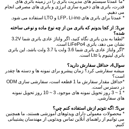
*ما عمدتا سیستم های مدیریت باتری را در زمینه باتری های
قدرت، باتری های ذخیره سازی انرژی و باتری های مصرفی انجام
می دهیم.
* عمدتا برای باتری های LFP، Li-ino و LTO استفاده می شود.
س3: از کجا بدونم که باتری من از چه نوع ماده و نوعی ساخته
شده؟
*لطفا به بدن باتری نگاه کنید، اگر ولتاژ عادی باتری شما 3.2V
نشان می دهد، باتری LiFePo4 است.
*اگر ولتاژ عادی باتری شما 3.6 ولت یا 3.7 ولت باشد، این باتری
باتری لیتیوم یا Lto است.
سوال4، حداقل سفارش دارید؟
میشه سفارشی کرد؟ زمان پیشرو برای نمونه ها و دسته ها چقدر
است؟
*حداقل مقدار سفارش ما 1 قطعه است، سفارشی سازی ODM
در دسترس است.
* 1 ~ 3 روز تحویل نمونه های موجود، 3 ~ 10 روز تحویل نمونه
های سفارشی.
س5: اگه نتونم ازش استفاده کنم چي؟
* محصولات معمولی دارای ویدئوهای آموزشی هستند، ما همچنین
می توانیم از راهنمای آنلاین تماس ویدئویی از مهندسان پشتیبانی
کنیم.