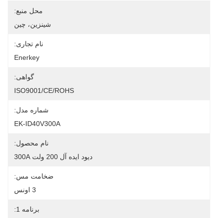
محل منبع:
شينزين، چين
نام تجاری:
Enerkey
گواهی:
ISO9001/CE/ROHS
شماره مدل:
EK-ID40V300A
نام محصول:
دیود ایده آل 200 ولت 300A
ضخامت مس:
3 اونس
برنامه 1: