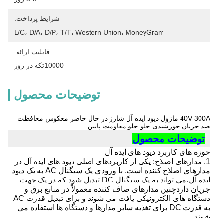
شرایط پرداخت:
L/C، D/A، D/P، T/T، Western Union، MoneyGram
قابلیت ارائه:
10000تکه در روز
توضیحات محصول
40V 300A ماژول دیود ایده آل شارژ در حال حاضر معکوس محافظت
ضد جریان خورشیدی جلو جلو مقاومت پایین
توضیحات محصول
حوزه های کاربرد دیود های ایده آل
1. مدارهای اصلاح: یکی از کاربردهای اصلی دیود های ایده آل در
مدارهای اصلاح کننده است. با ورودی یک سیگنال AC به یک دیود
ایده آل،می تواند به یک سیگنال DC تبدیل شود که در یک جهت
جریان داردچنین مدارهای صاف کننده معمولاً در منابع برق و
دستگاه های الکترونیکی یافت می شوند و برای تبدیل قدرت AC
به قدرت DC برای تغذیه سایر مدارها و دستگاه ها استفاده می
شوند.