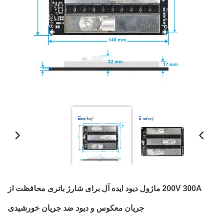
200V 300A ماژول دیود ایده آل برای شارژ باتری محافظت از
جریان معکوس و دیود ضد جریان خورشیدی