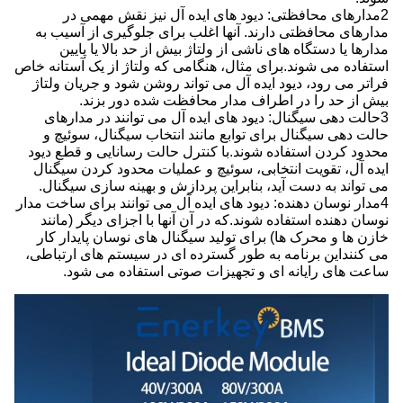
2مدارهای محافظتی: دیود های ایده آل نیز نقش مهمی در
مدارهای محافظتی دارند. آنها اغلب برای جلوگیری از آسیب به
مدارها یا دستگاه های ناشی از ولتاژ بیش از حد بالا یا پایین
استفاده می شوند.برای مثال، هنگامی که ولتاژ از یک آستانه خاص
فراتر می رود، دیود ایده آل می تواند روشن شود و جریان ولتاژ
بیش از حد را در اطراف مدار محافظت شده دور بزند.
3حالت دهی سیگنال: دیود های ایده آل می توانند در مدارهای
حالت دهی سیگنال برای توابع مانند انتخاب سیگنال، سوئیچ و
محدود کردن استفاده شوند.با کنترل حالت رسانایی و قطع دیود
ایده آل، تقویت انتخابی، سوئیچ و عملیات محدود کردن سیگنال
می تواند به دست آید، بنابراین پردازش و بهینه سازی سیگنال.
4مدار نوسان دهنده: دیود های ایده آل می توانند برای ساخت مدار
نوسان دهنده استفاده شوند.که در آن آنها با اجزای دیگر (مانند
خازن ها و محرک ها) برای تولید سیگنال های نوسان پایدار کار
می کننداین برنامه به طور گسترده ای در سیستم های ارتباطی،
ساعت های رایانه ای و تجهیزات صوتی استفاده می شود.