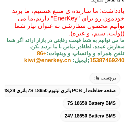
يادداشت: ما سازنده ي منبع هستيم، ما برند
خودمون رو براي "EnerKey" داريم،
ما می
توانیم محصول سفارشی به عنوان نیاز شما
((ولت، سیم، و غیره).
ما می توانیم به شما قیمت رقابتی در بازار ارائه اگر شما
سفارش عمده، لطفا
در تماس با ما ترديد نکن
.
تلفن همراه و واتساپ و ويتچات:
+86
15387469240
;
ایمیل:
kiwi@enerkey.cn
برچسب ها:
صفحه حفاظت از PCB باتری لیتیوم,7S 18650 باتری BMS,24 ولت 18650 باتری BMS
7S 18650 Battery BMS
24V 18650 Battery BMS