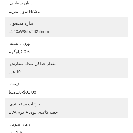
پایان سطحی:
HASL بدون سرب
اندازه محصول:
L140xW95xT32.5mm
وزن با بسته:
0.6 کیلوگرم
مقدار حداقل تعداد سفارش:
10 عدد
قیمت:
$91.08-$121.6
جزئیات بسته بندی:
جعبه کاغذی قوی + فوم EVA
زمان تحویل:
3-5 روز