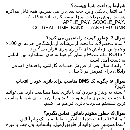
شرایط پرداخت شما چیست؟
* ما انتقال بانکی و پرداخت نقدی را می پذیریم، همه قابل مذاکره
هستند. روش پرداخت: ویزا، مسترکارد، T/T، PayPal،
APPLE_PAY، GOOGLE_PAY،
GC_REAL_TIME_BANK_TRANSFER، RMB
سوال 7: چطور کیفیت را تضمین می کنید؟
* تمام محصولات ما تحت آزمایشات آزمایشگاهی حرفه ای 100٪
و همچنین آزمایش های تکراری پیری قرار می گیرند.
* FCC، CE، ROHS و سایر گواهینامه های استاندارد بین المللی
به دست آمده است.
* ارائه 3 سال پس از فروش خدمات گارانتی. واحدهای اضافی
رایگان برای تعویض در 3 سال.
سوال ۸: چگونه یک BMS مناسب برای باتری خود را انتخاب
کنیم؟
* بسته به ولتاژ و جریان که با باتری شما مطابقت دارد، می توانید
با خدمات مشتری ما مشورت کنید و ما آن را برای شما با مناسب
ترین سیستم مدیریت باتری فراهم می کنیم.
سوال9، چطور ميتونم باهاتون تماس بگيرم؟
* ما 7x24 ساعت خدمات آنلاین، لطفا به ما یک پیام آنلاین.
*شما همچنین می توانید از طریق ایمیل، واتساپ، وی چت و غیره
با ما تماس بگیرید.