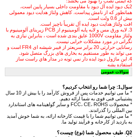
که ایمنی نصب را بهبود می بخشد؛
2یک دیود ایده آل دیود با مقاومت داخلی بسیار پایین است،
همانطور که از نامش پیداست. کاهش ولتاژ هدایت دیود معمولی
بیش از 0.6 ولت است.
افت ولتاژ هدایت دیود ایده آل تقریباً ناچیز است.
3. لایه ورق مس و لایه پایه آلومینیوم از PCB زیربنای آلومینیوم با
ولتاژ مقاومت 1000V عایق بندی شده است ، بنابراین نیازی به
نگرانی در مورد مشکلات خرابی نیست.
رسانایی حرارتی 20 برابر سریعتر از فیبر شیشه ای FR4 است و
می تواند به طور مستقیم به بخاری های بزرگ متصل شود.
4. اين ماژول ديود ايده دار نمي تونه در مدار هاي راست ساز
استفاده بشه
سوالات عمومی
سوال1: چرا شما رو انتخاب کردیم؟
* ما می توانیم خدمات پس از فروش کارآمد را با بیش از 10 سال
پشتیبانی فنی قوی به شما ارائه دهیم.
* محصولات FCC، CE، ROHS و سایر گواهینامه های استاندارد
بین المللی را گذراندند.
* ما می توانیم شما را با قیمت کارخانه ارائه، به شما خوش آمدید
به بازدید از کارخانه و فرآیند تولید ما.
Q2. طیف محصول شما (نوع) چیست؟