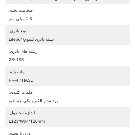
ضخامت تخته:
1.6 میلی متر
نوع باتری:
بسته باتری لیتیوم/Lifepo4
رشته های باتری:
2S~16S
ماده پایه:
FR-4 / HASL
کلمات کلیدی:
برد مدار الکترونیکی چند لایه
اندازه محصول:
L123*W94*T20mm
وزن با بسته: