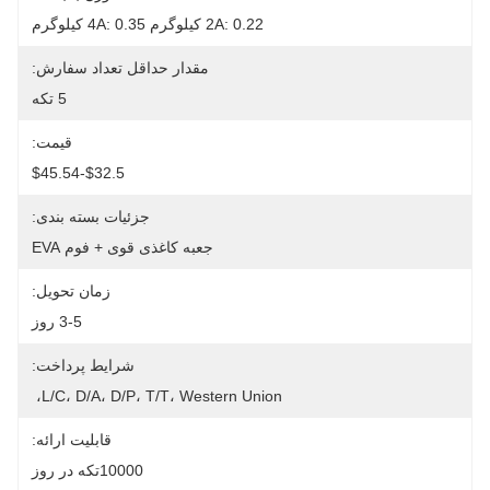
2A: 0.22 کیلوگرم 4A: 0.35 کیلوگرم
مقدار حداقل تعداد سفارش:
5 تکه
قیمت:
$32.5-$45.54
جزئیات بسته بندی:
جعبه کاغذی قوی + فوم EVA
زمان تحویل:
3-5 روز
شرایط پرداخت:
L/C، D/A، D/P، T/T، Western Union، 
قابلیت ارائه:
10000تکه در روز