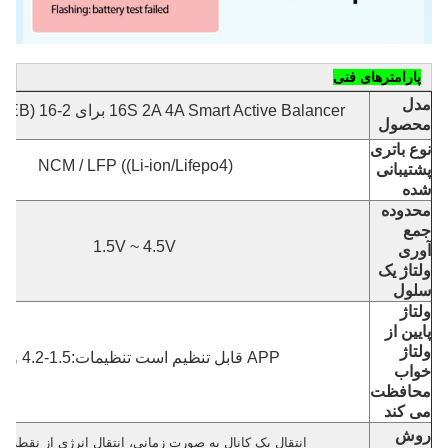
پارامترهای فنی
مدل
16S 2A 4A Smart Active Balancer برای 2-16 (EK-16S2/4EB)
محصول
نوع باتری
NCM / LFP ((Li-ion/Lifepo4)
پشتیبانی
شده
محدوده
جمع
1.5V ~ 4.5V
آوری
ولتاژ یک
سلول
ولتاژ
پایین از
ولتاژ
APP قابل تنظیم است تنظیمات:1.5-4.2 ولت
خواب
محافظت
می کند
روش
انتقال یک کانال به صورت زمانی، انتقال انرژی از نقطه ب