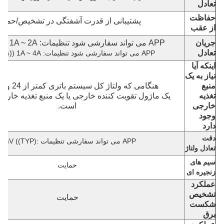
تعادل
حفاظت
پشتیبانی از قدرت آشفتگی در تشخیص/حماي
از عقب
جریان
APP می تواند سفارشی شود تنظیمات: 1A ~ 2A ((نسخه 2A)
تعادل
APP می تواند سفارشی شود تنظیمات: 1A ~ 4A ((نسخه 4A)
اینکه آیا
نیاز به یک
منبع
هنگامی که ولتاژ کل سیستم باتری کمتر از 24 ولت باشد،
تغذیه
یک ماژول تقویت کننده خارجی یا یک منبع تغذیه خارجی
خارجی
است.
وجود
دارد
دقت
APP می تواند سفارشی تنظیمات :1mV ((TYP)
تعادل ولتاژ
سیم های
حمایت
زنجیره ای
عملکرد
تشخیص
حمایت
شکست
برق