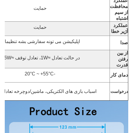
عملکرد
محافظت
حمایت
از سیم
اشتباه
عملکرد
حمایت
آژیر خطا
اپلیکیشن می تونه سفارشی بشه تنظیمات
صدا
از بین
در حالت تعادل ≈1W، تعادل توقف ≈0.5W
رفتن
قدرت
-20°C ~ +55°C
دمای کار
اسباب بازی های الکتریکی، ماشین/دوچرخه تعادل ا
درخواست