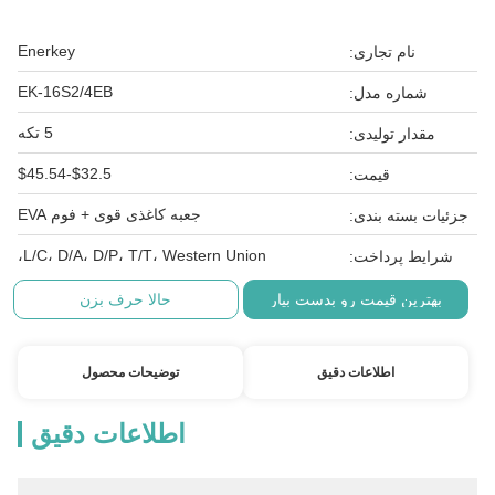
Enerkey
نام تجاری:
EK-16S2/4EB
شماره مدل:
5 تکه
مقدار تولیدی:
$32.5-$45.54
قیمت:
جعبه کاغذی قوی + فوم EVA
جزئیات بسته بندی:
L/C، D/A، D/P، T/T، Western Union،
شرایط پرداخت:
بهترین قیمت رو بدست بیار
حالا حرف بزن
اطلاعات دقیق
توضیحات محصول
اطلاعات دقیق