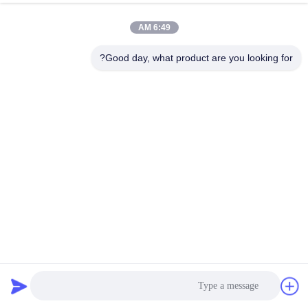
کنید که آیا سیم کشی اشتباه است.اگر پس از اتصال نمی توان از 
آن استفاده کرد، لطفاً با پرسنل پس از فروش تماس بگیرید تا 
نمودار سلسله مراتب مربوطه را بررسی کنید.
6:49 AM
Good day, what product are you looking for?
سوالات عمومی
سوال1: چرا شما رو انتخاب کردیم؟
* ما می توانیم خدمات پس از فروش کارآمد را با بیش از 10 سال
پشتیبانی فنی قوی به شما ارائه دهیم.
* محصولات FCC، CE، ROHS و سایر گواهینامه های استاندارد
بین المللی را گذراندند.
* ما می توانیم شما را با قیمت کارخانه ارائه، به شما خوش آمدید
به بازدید از کارخانه و فرآیند تولید ما.
Q2. طیف محصول شما (نوع) چیست؟
*ما عمدتا سیستم های مدیریت باتری را در زمینه باتری های
قدرت، باتری های ذخیره سازی انرژی و باتری های مصرفی انجام
می دهیم.
* عمدتا برای باتری های LFP، Li-ino و LTO استفاده می شود.
س3: از کجا بدونم که باتری من از چه نوع ماده و نوعی ساخته