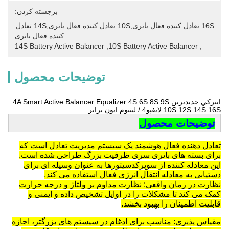
برجسته کردن:
16S تعادل کننده فعال باتری,10S تعادل کننده فعال باتری,14S تعادل 
کننده فعال باتری
14S Battery Active Balancer
, 
10S Battery Active Balancer
, 
توضیحات محصول
اينرکي جديدترين 4A Smart Active Balancer Equalizer 4S 6S 8S 9S
10S 12S 14S 16S لايفپو4 / ليتيوم ايون برابر
توضیحات محصول
تعادل دهنده فعال هوشمند یک سیستم مدیریت تعادل است که
برای بسته های باتری سری ظرفیت بزرگ طراحی شده است.
این معادله کننده از سوپرکدسیتورها به عنوان وسیله ای برای
دستیابی به معادله انتقال انرژی فعال استفاده می کند.
نظارت در زمان واقعی: نظارت مداوم بر ولتاژ و درجه حرارت
کمک می کند تا مشکلات را در اوایل تشخیص داده و ایمنی و
قابلیت اطمینان را بهبود بخشد.
مقیاس پذیری: مناسب برای ادغام در سیستم های بزرگتر، اجازه