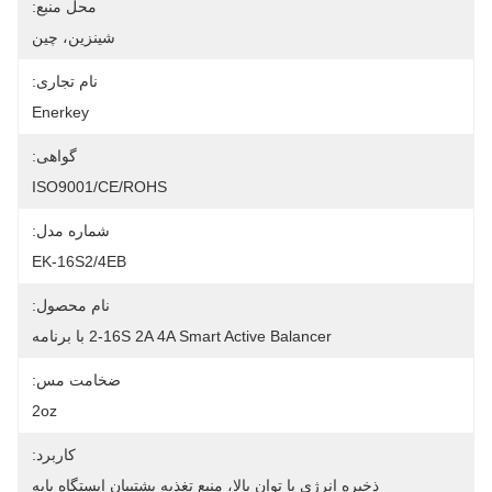
محل منبع:
شينزين، چين
نام تجاری:
Enerkey
گواهی:
ISO9001/CE/ROHS
شماره مدل:
EK-16S2/4EB
نام محصول:
2-16S 2A 4A Smart Active Balancer با برنامه
ضخامت مس:
2oz
کاربرد:
ذخیره انرژی با توان بالا، منبع تغذیه پشتیبان ایستگاه پایه