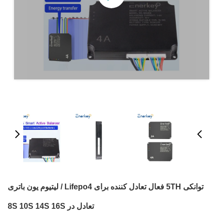
توانکی 5TH فعال تعادل کننده برای Lifepo4 / لیتیوم یون باتری
تعادل در 8S 10S 14S 16S