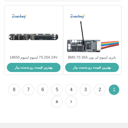
باتری لیتیوم لی یون BMS 7S 30A
7S 20A 24V لیتیوم لیتیوم 18650
30V با NTC برای سیستم مدیریت
باتری بسته های BMS هیئت مدیره
بهترین قیمت رو بدست بیار
بهترین قیمت رو بدست بیار
باتری
حفاظت از PCB با کابل مطابقت
8
7
6
5
4
3
2
1