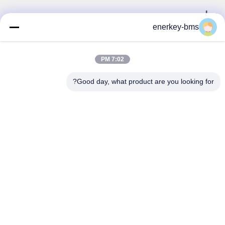
تماس سریع
enerkey-bms
آدرس
منطقه A، طبقه 9، ساختمان G، پارک صنعتی گوانچنگ با کربن
7:02 PM
پایین، جامعه شانگکون، خیابان گونگ مینگ، منطقه گوانگ مینگ،
شنژن، چین، 518106
Good day, what product are you looking for?
تلفن
86--15387469240
ایمیل
kiwi@enerkey.cn
سیاست حفظ حریم خصوصی
|
نقشه سایت
| چین کیفیت خوب صفحه
BMS باتری عرضه کننده. حقوق چاپ 2024-2026 Shenzhen Juyi
Science And Trade Co., Ltd. تمام حقوق محفوظ است
粤ICP备