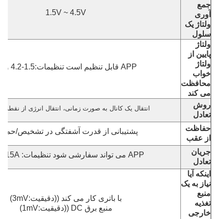
جمع
1.5V ~ 4.5V
آوری
ولتاژ یک
سلول
ولتاژ
پایین از
ولتاژ
APP قابل تنظیم است تنظیمات:1.5-4.2 ولت
خواب
محافظت
می کند
روش
انتقال یک کانال به صورت زمانی، انتقال انرژی از نقطه ب
تعادل
حفاظت
پشتیبانی از قدرت آشفتگی در تشخیص/حماي
از عقب
جریان
APP می تواند سفارشی شود تنظیمات: 1A ~ 15A
تعادل
اینکه آیا
نیاز به یک
منبع
با باتری کار می کند ((دقیقیت:3mV)
تغذیه
منبع برق DC ((دقیقیت:1mV)
خارجی