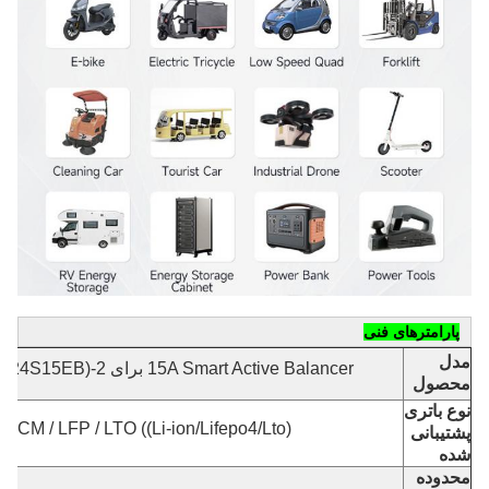
پارامترهای فنی
مدل
15A Smart Active Balancer برای 2-24s (EK-24S15EB)
محصول
نوع باتری
NCM / LFP / LTO ((Li-ion/Lifepo4/Lto)
پشتیبانی
شده
محدوده