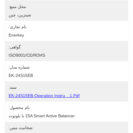
محل منبع:
شينزين، چين
نام تجاری:
Enerkey
گواهی:
ISO9001/CE/ROHS
شماره مدل:
EK-24S15EB
سند:
EK-24S15EB-Operation Instru....1.pdf
نام محصول:
15A Smart Active Balancer با بلوتوث
ضخامت مس: