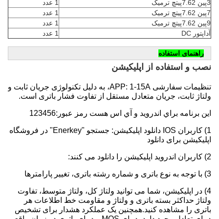
3پين 7.62پيتچ ترميک
1 عدد
7پين 7.62پيتچ ترميک
1 عدد
9پين 7.62پيتچ ترميک
1 عدد
آداپتور DC
1 عدد
راهنمای استفاده
نصب و استفاده از اپلیکیشن
تنظیمات سفارشی APP: 1-15A، به دلیل تکنولوژی جریان ثابت و 
ولتاژ ثابت، جریان متعادل مستقل از تفاوت فشار باتری است.
اين برنامه براي اندرويد و آي اس هست رمز عبور:123456
1) کاربران IOS دانلود اپلیکیشن: جستجو "Enerkey" در فروشگاه 
اپلیکیشن برای دانلود
2) کاربران اندروید اپلیکیشن را دانلود می کنند:
3) با توجه به نوع باتری و شماره رشته باتری، تغییر پارامترها
4) در اپلیکیشن، شما می توانید ولتاژ کل، ولتاژ متوسط، تفاوت 
ولتاژ حداکثر بسته باتری و ولتاژ و مقاومت خط اطلاعات هر 
باتری را مشاهده کنید.همچنین یک عملکرد هشدار برای تشخیص 
دمای تعادل وجود دارد، دمای MOS و دمای باتری در زمان واقعی