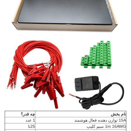
نام بخش
چه قدر؟
15A توازن دهنده فعال هوشمند
1 عدد
1m 16AWG سیم کلیپ
25تا