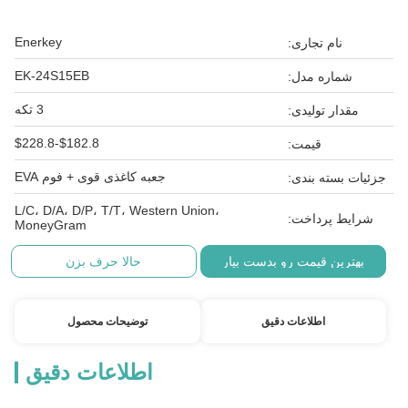
Enerkey
نام تجاری:
EK-24S15EB
شماره مدل:
3 تکه
مقدار تولیدی:
$182.8-$228.8
قیمت:
جعبه کاغذی قوی + فوم EVA
جزئیات بسته بندی:
L/C، D/A، D/P، T/T، Western Union،
شرایط پرداخت:
MoneyGram
بهترین قیمت رو بدست بیار
حالا حرف بزن
اطلاعات دقیق
توضیحات محصول
اطلاعات دقیق