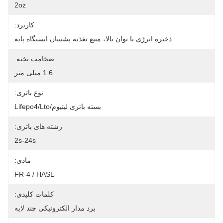
2oz
کاربرد:
ذخیره انرژی با توان بالا، منبع تغذیه پشتیبان ایستگاه پایه
ضخامت تخته:
1.6 میلی متر
نوع باتری:
بسته باتری لیتیوم/Lifepo4/Lto
رشته های باتری:
2s-24s
مادی:
FR-4 / HASL
کلمات کلیدی:
برد مدار الکترونیکی چند لایه