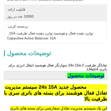
قابلیت ارائه:
10000 عدد در روز
برجسته کردن:
توازن دهنده فعال و هوشمند,توازن دهنده فعال ظرفیت 15A
, 
Capacitive Active Balancer 15A
توضیحات محصول
تعادلگر ظرفیت 2-24s 15a متوازنگر فعال هوشمند انتقال انرژی برای
باتری Lifepo4
توضیحات محصول
Enerkey محصول جدید 24s 15A سیستم مدیریت
تعادل فعال هوشمند برای بسته های باتری سری با
ظرفیت بالا
این یک سیستم مدیریت تعادل سفارشی برای بسته های باتری