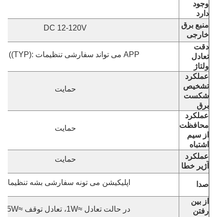
وجود
دارد
منبع برق
DC 12-120V
خارجی
دقت
APP می تواند سفارشی تنظیمات :1mV ((TYP)
تعادل
ولتاژ
عملکرد
تشخیص
حمایت
شکست
برق
عملکرد
محافظت
حمایت
از سیم
اشتباه
عملکرد
حمایت
آژیر خطا
اپلیکیشن می تونه سفارشی بشه تنظیمات
صدا
از بین
در حالت تعادل ≈1W، تعادل توقف ≈0.5W
رفتن