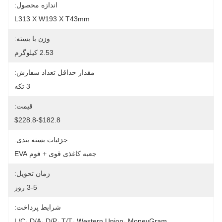
اندازه محصول:
L313 X W193 X T43mm
وزن با بسته:
2.53 کیلوگرم
مقدار حداقل تعداد سفارش:
3 تکه
قیمت:
$182.8-$228.8
جزئیات بسته بندی:
جعبه کاغذی قوی + فوم EVA
زمان تحویل:
3-5 روز
شرایط پرداخت:
L/C، D/A، D/P، T/T، Western Union، MoneyGram