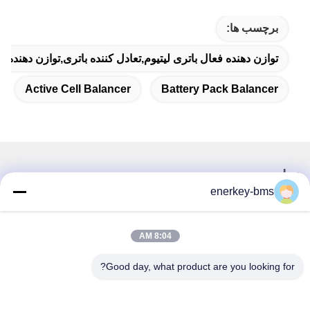
برچسب ها:
توازن دهنده فعال باتری لیتیوم,تعادل کننده باتری,توازن دهنده 
Active Cell Balancer
Battery Pack Balancer
تماس سریع
enerkey-bms
آدرس
منطقه A، طبقه 9، ساختمان G، پارک صنعتی گوانچنگ با کربن
8:04 AM
پایین، جامعه شانگکون، خیابان گونگ مینگ، منطقه گوانگ مینگ،
شنژن، چین، 518106
Good day, what product are you looking for?
تلفن
86--15387469240