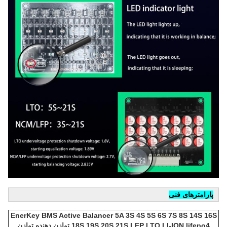
پارامترهای فنی
EnerKey BMS Active Balancer 5A 3S 4S 5S 6S 7S 8S 14S 16S
18S 19S 20S 21S LFP LTO LI-ION lifepo4 توازن دهنده توازن