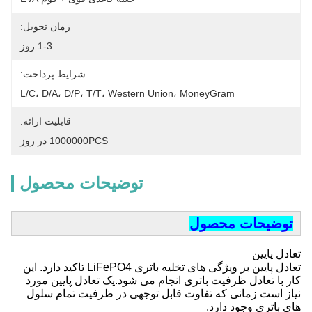
زمان تحویل:
1-3 روز
شرایط پرداخت:
L/C، D/A، D/P، T/T، Western Union، MoneyGram
قابلیت ارائه:
1000000PCS در روز
توضیحات محصول
توضیحات محصول
تعادل پایین
تعادل پایین بر ویژگی های تخلیه باتری LiFePO4 تاکید دارد. این
کار با تعادل ظرفیت باتری انجام می شود.یک تعادل پایین مورد
نیاز است زمانی که تفاوت قابل توجهی در ظرفیت تمام سلول
های باتری وجود دارد.