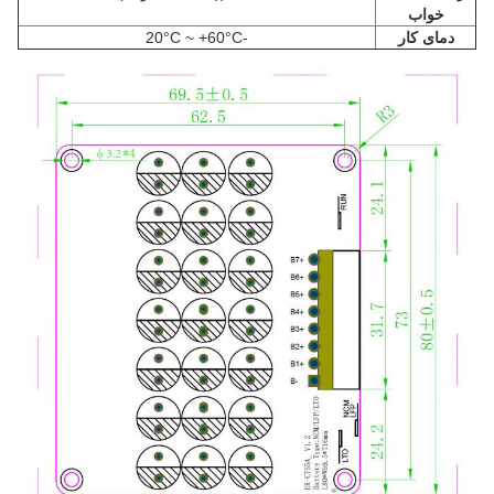
خواب
دمای کار
-20°C ~ +60°C