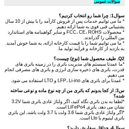
سوالات عمومی
سوال1: چرا شما رو انتخاب کردیم؟
* ما می توانیم خدمات پس از فروش کارآمد را با بیش از 10 سال
پشتیبانی فنی قوی به شما ارائه دهیم.
* محصولات FCC، CE، ROHS و سایر گواهینامه های استاندارد
بین المللی را گذراندند.
* ما می توانیم شما را با قیمت کارخانه ارائه، به شما خوش آمدید
به بازدید از کارخانه و فرآیند تولید ما.
Q2. طیف محصول شما (نوع) چیست؟
*ما عمدتا سیستم های مدیریت باتری را در زمینه باتری های
قدرت، باتری های ذخیره سازی انرژی و باتری های مصرفی انجام
می دهیم.
* عمدتا برای باتری های LFP، Li-ino و LTO استفاده می شود.
س3: از کجا بدونم که باتری من از چه نوع ماده و نوعی ساخته
شده؟
*لطفا به بدن باتری نگاه کنید، اگر ولتاژ عادی باتری شما 3.2V
نشان می دهد، باتری LiFePo4 است.
*اگر ولتاژ عادی باتری شما 3.6 ولت یا 3.7 ولت باشد، این باتری
باتری لیتیوم یا Lto است.
سوال4، حداقل سفارش دارید؟