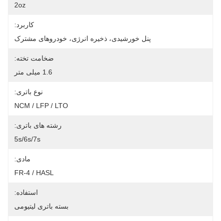
2oz
کاربرد:
پنل خورشیدی، ذخیره انرژی، خودروهای مشترک
ضخامت تخته:
1.6 میلی متر
نوع باتری:
NCM / LFP / LTO
رشته های باتری:
5s/6s/7s
مادی:
FR-4 / HASL
استفاده:
بسته باتری لیتیومی