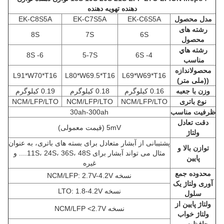
دهنده تهویه دهنده
مدل محصول
EK-C6S5A
EK-C7S5A
EK-C8S5A
رشته های
8S
7S
6S
محصول
رشته هاي
6- 8S
5-7S
4- 6S
مناسب
محصول
اندازه
L91*W70*T16
L80*W69.5*T16
L69*W69*T16
((ملی متر)
وزن با جعبه
0.16 کيلوگرم
0.18 کيلوگرم
0.19 کيلوگرم
نوع باتری
NCM/LFP/LTO
NCM/LFP/LTO
NCM/LFP/LTO
ظرفیت مناسب
30ah-300ah
دقت تعادل
5mV (قیمت معمولی)
ولتاژ
پشتیبانی از آبشار متعادل برای بسته های باتری، به عنوان
توازن بالا و
مثال می تواند آبشار برای 11S، 24S، 36S، 48S.... و
پایین
غیره
محدوده جمع
نسخه NCM/LFP: 2.7V-4.2V
آوری ولتاژ یک
نسخه LTO: 1.8-4.2V
سلول
ولتاژ پایین از
نسخه NCM/LFP <2.7V
ولتاژ خواب