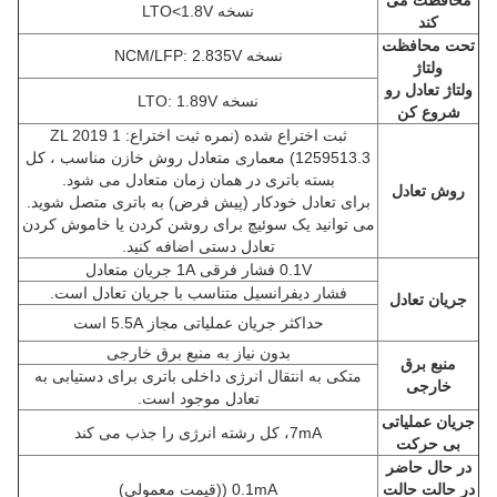
محافظت می
نسخه LTO<1.8V
کند
تحت محافظت
نسخه NCM/LFP: 2.835V
ولتاژ
ولتاژ تعادل رو
نسخه LTO: 1.89V
شروع کن
ثبت اختراع شده (نمره ثبت اختراع: ZL 2019 1
1259513.3) معماری متعادل روش خازن مناسب ، کل
بسته باتری در همان زمان متعادل می شود.
روش تعادل
برای تعادل خودکار (پیش فرض) به باتری متصل شوید.
می توانید یک سوئیچ برای روشن کردن یا خاموش کردن
تعادل دستی اضافه کنید.
0.1V فشار فرقی 1A جریان متعادل
فشار دیفرانسیل متناسب با جریان تعادل است.
جریان تعادل
حداکثر جریان عملیاتی مجاز 5.5A است
بدون نیاز به منبع برق خارجی
منبع برق
متکی به انتقال انرژی داخلی باتری برای دستیابی به
خارجی
تعادل موجود است.
جریان عملیاتی
7mA، کل رشته انرژی را جذب می کند
بی حرکت
در حال حاضر
در حالت حالت
0.1mA ((قیمت معمولی)