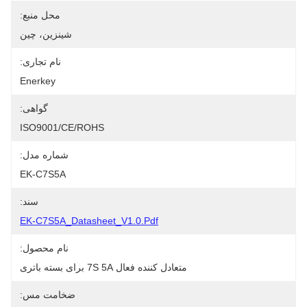
محل منبع:
شينزين، چين
نام تجاری:
Enerkey
گواهی:
ISO9001/CE/ROHS
شماره مدل:
EK-C7S5A
سند:
EK-C7S5A_Datasheet_V1.0.pdf
نام محصول:
متعادل کننده فعال 7S 5A برای بسته باتری
ضخامت مس: