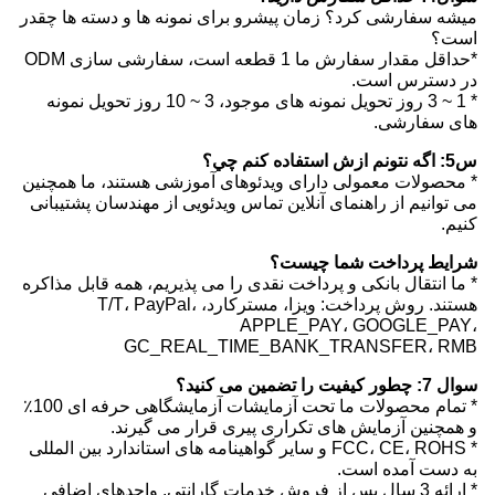
میشه سفارشی کرد؟ زمان پیشرو برای نمونه ها و دسته ها چقدر
است؟
*حداقل مقدار سفارش ما 1 قطعه است، سفارشی سازی ODM
در دسترس است.
* 1 ~ 3 روز تحویل نمونه های موجود، 3 ~ 10 روز تحویل نمونه
های سفارشی.
س5: اگه نتونم ازش استفاده کنم چي؟
* محصولات معمولی دارای ویدئوهای آموزشی هستند، ما همچنین
می توانیم از راهنمای آنلاین تماس ویدئویی از مهندسان پشتیبانی
کنیم.
شرایط پرداخت شما چیست؟
* ما انتقال بانکی و پرداخت نقدی را می پذیریم، همه قابل مذاکره
هستند. روش پرداخت: ویزا، مسترکارد، T/T، PayPal،
APPLE_PAY، GOOGLE_PAY،
GC_REAL_TIME_BANK_TRANSFER، RMB
سوال 7: چطور کیفیت را تضمین می کنید؟
* تمام محصولات ما تحت آزمایشات آزمایشگاهی حرفه ای 100٪
و همچنین آزمایش های تکراری پیری قرار می گیرند.
* FCC، CE، ROHS و سایر گواهینامه های استاندارد بین المللی
به دست آمده است.
* ارائه 3 سال پس از فروش خدمات گارانتی. واحدهای اضافی