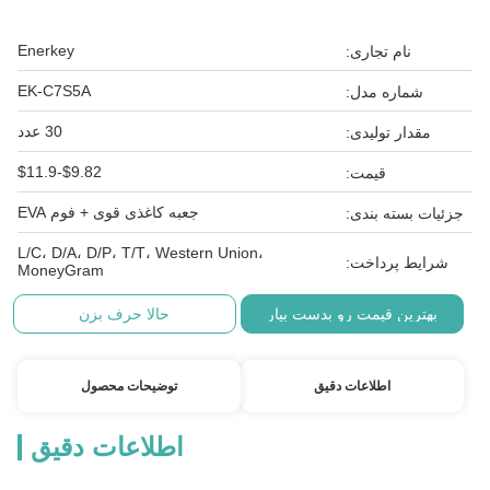
Enerkey
نام تجاری:
EK-C7S5A
شماره مدل:
30 عدد
مقدار تولیدی:
$9.82-$11.9
قیمت:
جعبه کاغذی قوی + فوم EVA
جزئیات بسته بندی:
L/C، D/A، D/P، T/T، Western Union،
شرایط پرداخت:
MoneyGram
بهترین قیمت رو بدست بیار
حالا حرف بزن
اطلاعات دقیق
توضیحات محصول
اطلاعات دقیق