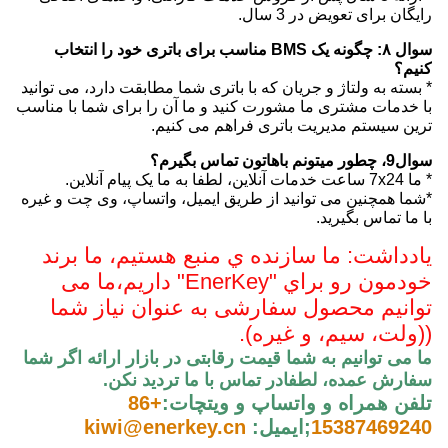
رایگان برای تعویض در 3 سال.
سوال ۸: چگونه یک BMS مناسب برای باتری خود را انتخاب
کنیم؟
* بسته به ولتاژ و جریان که با باتری شما مطابقت دارد، می توانید
با خدمات مشتری ما مشورت کنید و ما آن را برای شما با مناسب
ترین سیستم مدیریت باتری فراهم می کنیم.
سوال9، چطور ميتونم باهاتون تماس بگيرم؟
* ما 7x24 ساعت خدمات آنلاین، لطفا به ما یک پیام آنلاین.
*شما همچنین می توانید از طریق ایمیل، واتساپ، وی چت و غیره
با ما تماس بگیرید.
يادداشت: ما سازنده ي منبع هستيم، ما برند
خودمون رو براي "EnerKey" داريم،
ما می
توانیم محصول سفارشی به عنوان نیاز شما
((ولت، سیم، و غیره).
ما می توانیم به شما قیمت رقابتی در بازار ارائه اگر شما
سفارش عمده، لطفا
در تماس با ما ترديد نکن
.
تلفن همراه و واتساپ و ويتچات:
+86
15387469240
;
ایمیل:
kiwi@enerkey.cn