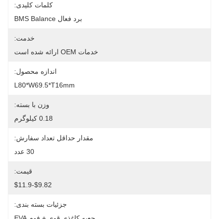
کلمات کلیدی:
برد فعال BMS Balance
خدمت:
خدمات OEM ارائه شده است
اندازه محصول:
L80*W69.5*T16mm
وزن با بسته:
0.18 کيلوگرم
مقدار حداقل تعداد سفارش:
30 عدد
قیمت:
$9.82-$11.9
جزئیات بسته بندی:
جعبه کاغذی قوی + فوم EVA