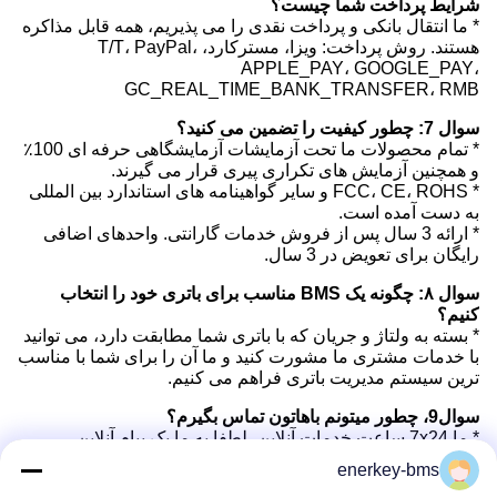
شرایط پرداخت شما چیست؟
* ما انتقال بانکی و پرداخت نقدی را می پذیریم، همه قابل مذاکره
هستند. روش پرداخت: ویزا، مسترکارد، T/T، PayPal،
APPLE_PAY، GOOGLE_PAY،
GC_REAL_TIME_BANK_TRANSFER، RMB
سوال 7: چطور کیفیت را تضمین می کنید؟
* تمام محصولات ما تحت آزمایشات آزمایشگاهی حرفه ای 100٪
و همچنین آزمایش های تکراری پیری قرار می گیرند.
* FCC، CE، ROHS و سایر گواهینامه های استاندارد بین المللی
به دست آمده است.
* ارائه 3 سال پس از فروش خدمات گارانتی. واحدهای اضافی
رایگان برای تعویض در 3 سال.
سوال ۸: چگونه یک BMS مناسب برای باتری خود را انتخاب
کنیم؟
* بسته به ولتاژ و جریان که با باتری شما مطابقت دارد، می توانید
با خدمات مشتری ما مشورت کنید و ما آن را برای شما با مناسب
ترین سیستم مدیریت باتری فراهم می کنیم.
سوال9، چطور ميتونم باهاتون تماس بگيرم؟
* ما 7x24 ساعت خدمات آنلاین، لطفا به ما یک پیام آنلاین.
*شما همچنین می توانید از طریق ایمیل، واتساپ، وی چت و غیره
enerkey-bms
با ما تماس بگیرید.