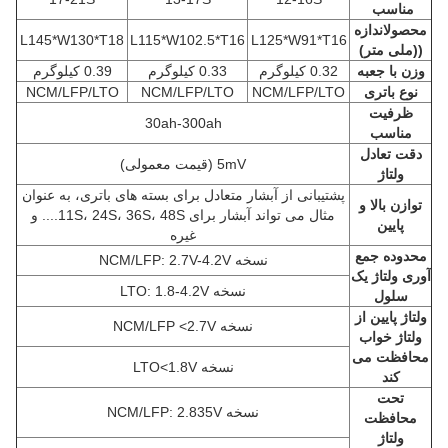
مناسب
محصول
اندازه
L145*W130*T18
L115*W102.5*T16
L125*W91*T16
((ملی متر)
وزن با جعبه
0.32 کيلوگرم
0.33 کيلوگرم
0.39 کيلوگرم
نوع باتری
NCM/LFP/LTO
NCM/LFP/LTO
NCM/LFP/LTO
ظرفیت
30ah-300ah
مناسب
دقت تعادل
5mV (قیمت معمولی)
ولتاژ
پشتیبانی از آبشار متعادل برای بسته های باتری، به عنوان
توازن بالا و
مثال می تواند آبشار برای 11S، 24S، 36S، 48S.... و
پایین
غیره
محدوده جمع
نسخه NCM/LFP: 2.7V-4.2V
آوری ولتاژ یک
نسخه LTO: 1.8-4.2V
سلول
ولتاژ پایین از
نسخه NCM/LFP <2.7V
ولتاژ خواب
محافظت می
نسخه LTO<1.8V
کند
تحت
نسخه NCM/LFP: 2.835V
محافظت
ولتاژ