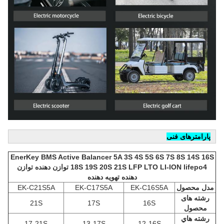
پارامترهای فنی
EnerKey BMS Active Balancer 5A 3S 4S 5S 6S 7S 8S 14S 16S
18S 19S 20S 21S LFP LTO LI-ION lifepo4 توازن دهنده توازن
دهنده تهویه دهنده
مدل محصول
EK-C16S5A
EK-C17S5A
EK-C21S5A
رشته های
21S
17S
16S
محصول
رشته هاي
17-21S
13-17S
12-16S