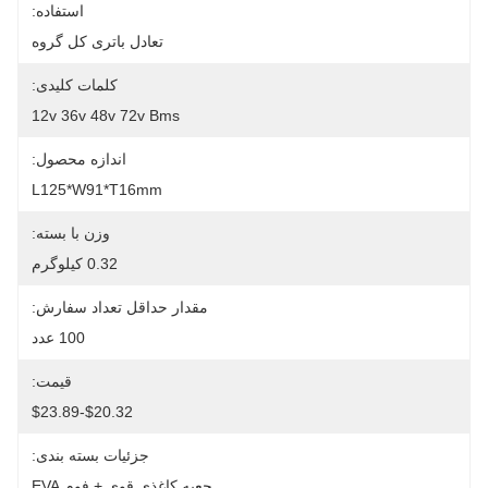
استفاده:
تعادل باتری کل گروه
کلمات کلیدی:
12v 36v 48v 72v Bms
اندازه محصول:
L125*W91*T16mm
وزن با بسته:
0.32 کیلوگرم
مقدار حداقل تعداد سفارش:
100 عدد
قیمت:
$20.32-$23.89
جزئیات بسته بندی:
جعبه کاغذی قوی + فوم EVA