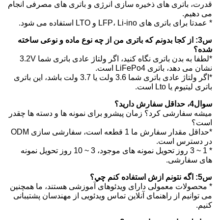
قدرت، باتری های ذخیره سازی انرژی و باتری های مصرفی انجام
می دهیم.
* عمدتا برای باتری های LFP، Li-ino و LTO استفاده می شود.
س3: از کجا بدونم که باتری من از چه نوع ماده و نوعی ساخته
شده؟
*لطفا به بدن باتری نگاه کنید، اگر ولتاژ عادی باتری شما 3.2V
نشان می دهد، باتری LiFePo4 است.
*اگر ولتاژ عادی باتری شما 3.6 ولت یا 3.7 ولت باشد، این باتری
باتری لیتیوم یا Lto است.
سوال4، حداقل سفارش دارید؟
میشه سفارشی کرد؟ زمان پیشرو برای نمونه ها و دسته ها چقدر
است؟
*حداقل مقدار سفارش ما 1 قطعه است، سفارشی سازی ODM
در دسترس است.
* 1 ~ 3 روز تحویل نمونه های موجود، 3 ~ 10 روز تحویل نمونه
های سفارشی.
س5: اگه نتونم ازش استفاده کنم چي؟
* محصولات معمولی دارای ویدئوهای آموزشی هستند، ما همچنین
می توانیم از راهنمای آنلاین تماس ویدئویی از مهندسان پشتیبانی
کنیم.