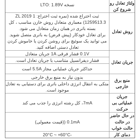
ولتاژ تعادل رو
نسخه LTO: 1.89V
شروع کن
ثبت اختراع شده (نمره ثبت اختراع: ZL 2019 1
1259513.3) معماری متعادل روش خازن مناسب ، کل
بسته باتری در همان زمان متعادل می شود.
روش تعادل
برای تعادل خودکار (پیش فرض) به باتری متصل شوید.
می توانید یک سوئیچ برای روشن کردن یا خاموش کردن
تعادل دستی اضافه کنید.
0.1V فشار فرقی 1A جریان متعادل
فشار دیفرانسیل متناسب با جریان تعادل است.
جریان تعادل
حداکثر جریان عملیاتی مجاز 5.5A است
بدون نیاز به منبع برق خارجی
منبع برق
متکی به انتقال انرژی داخلی باتری برای دستیابی به تعادل
خارجی
موجود است.
جریان
عملیاتی بی
7mA، کل رشته انرژی را جذب می کند
حرکت
در حال حاضر
در حالت
0.1mA ((قیمت معمولی)
حالت خواب
دمای کار
-20°C ~ +60°C