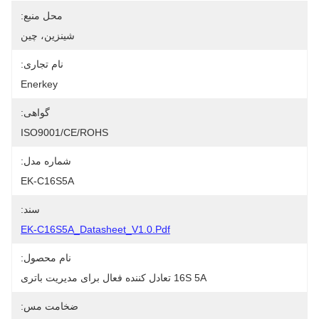
محل منبع:
شينزين، چين
نام تجاری:
Enerkey
گواهی:
ISO9001/CE/ROHS
شماره مدل:
EK-C16S5A
سند:
EK-C16S5A_Datasheet_V1.0.pdf
نام محصول:
16S 5A تعادل کننده فعال برای مدیریت باتری
ضخامت مس: