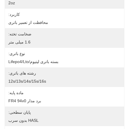
2oz
کاربرد:
محافظت از تعمیر باتری
ضخامت تخته:
1.6 میلی متر
نوع باتری:
بسته باتری لیتیوم/Lifepo4/Lto
رشته های باتری:
12s/13s/14s/15s/16s
ماده پایه:
برد مدار FR4 94v0
پایان سطحی:
HASL بدون سرب