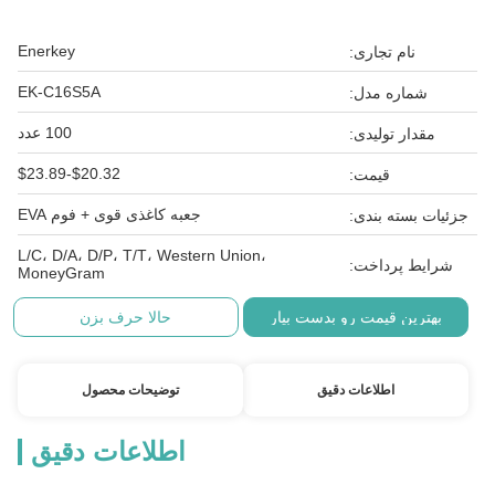
Enerkey
نام تجاری:
EK-C16S5A
شماره مدل:
100 عدد
مقدار تولیدی:
$20.32-$23.89
قیمت:
جعبه کاغذی قوی + فوم EVA
جزئیات بسته بندی:
L/C، D/A، D/P، T/T، Western Union،
شرایط پرداخت:
MoneyGram
بهترین قیمت رو بدست بیار
حالا حرف بزن
اطلاعات دقیق
توضیحات محصول
اطلاعات دقیق