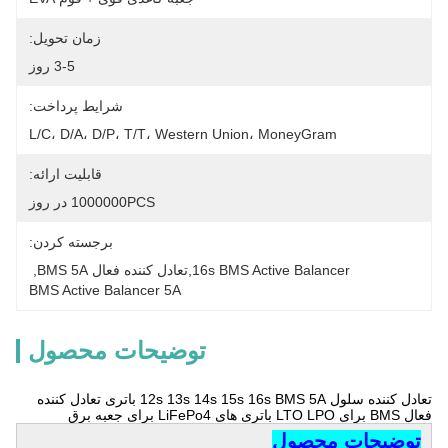
زمان تحویل:
3-5 روز
شرایط پرداخت:
L/C، D/A، D/P، T/T، Western Union، MoneyGram
قابلیت ارائه:
1000000PCS در روز
برجسته کردن:
16s BMS Active Balancer,تعادل کننده فعال BMS 5A
, 
BMS Active Balancer 5A
توضیحات محصول
تعادل کننده سلول 12s 13s 14s 15s 16s BMS 5A باتری تعادل کننده
فعال BMS برای LTO LPO باتری های LiFePo4 برای جعبه برق
توضیحات محصول