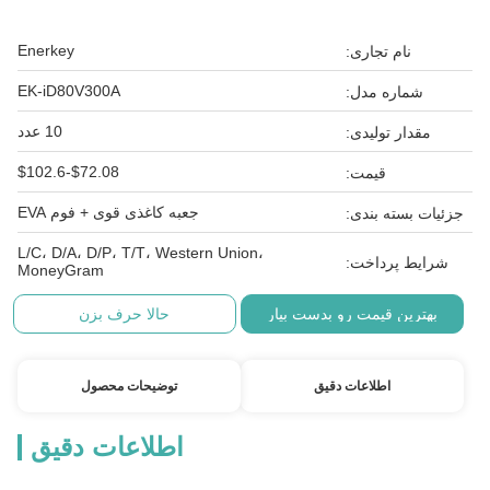
Enerkey
نام تجاری:
EK-iD80V300A
شماره مدل:
10 عدد
مقدار تولیدی:
$72.08-$102.6
قیمت:
جعبه کاغذی قوی + فوم EVA
جزئیات بسته بندی:
L/C، D/A، D/P، T/T، Western Union،
شرایط پرداخت:
MoneyGram
بهترین قیمت رو بدست بیار
حالا حرف بزن
اطلاعات دقیق
توضیحات محصول
اطلاعات دقیق