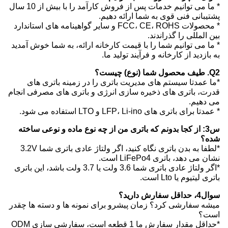
* ما می توانیم خدمات پس از فروش کارآمد را با بیش از 10 سال
پشتیبانی فنی قوی به شما ارائه دهیم.
* محصولات FCC، CE، ROHS و سایر گواهینامه های استاندارد
بین المللی را گذراندند.
* ما می توانیم شما را با قیمت کارخانه ارائه، به شما خوش آمدید
به بازدید از کارخانه و فرآیند تولید ما.
Q2. طیف محصول شما (نوع) چیست؟
*ما عمدتا سیستم های مدیریت باتری را در زمینه باتری های
قدرت، باتری های ذخیره سازی انرژی و باتری های مصرفی انجام
می دهیم.
* عمدتا برای باتری های LFP، Li-ino و LTO استفاده می شود.
س3: از کجا بدونم که باتری من از چه نوع ماده و نوعی ساخته
شده؟
*لطفا به بدن باتری نگاه کنید، اگر ولتاژ عادی باتری شما 3.2V
نشان می دهد، باتری LiFePo4 است.
*اگر ولتاژ عادی باتری شما 3.6 ولت یا 3.7 ولت باشد، این باتری
باتری لیتیوم یا Lto است.
سوال4، حداقل سفارش دارید؟
میشه سفارشی کرد؟ زمان پیشرو برای نمونه ها و دسته ها چقدر
است؟
*حداقل مقدار سفارش ما 1 قطعه است، سفارشی سازی ODM