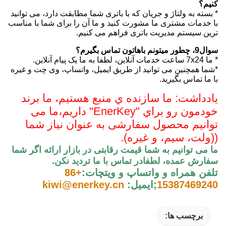
کنیم؟
* بسته به ولتاژ و جریان که با باتری شما مطابقت دارد، می توانید
با خدمات مشتری ما مشورت کنید و ما آن را برای شما با مناسب
ترین سیستم مدیریت باتری فراهم می کنیم.
سوال9، چطور ميتونم باهاتون تماس بگيرم؟
* ما 7x24 ساعت خدمات آنلاین، لطفا به ما یک پیام آنلاین.
*شما همچنین می توانید از طریق ایمیل، واتساپ، وی چت و غیره
با ما تماس بگیرید.
يادداشت: ما سازنده ي منبع هستيم، ما برند
خودمون رو براي "EnerKey" داريم،
ما می
توانیم محصول سفارشی به عنوان نیاز شما
((ولت، سیم، و غیره).
ما می توانیم به شما قیمت رقابتی در بازار ارائه اگر شما
سفارش عمده، لطفا
در تماس با ما ترديد نکن
.
تلفن همراه و واتساپ و ويتچات:
+86
15387469240
;
ایمیل:
kiwi@enerkey.cn
برچسب ها: