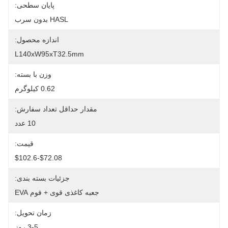
پایان سطحی:
HASL بدون سرب
اندازه محصول:
L140xW95xT32.5mm
وزن با بسته:
0.62 کیلوگرم
مقدار حداقل تعداد سفارش:
10 عدد
قیمت:
$72.08-$102.6
جزئیات بسته بندی:
جعبه کاغذی قوی + فوم EVA
زمان تحویل:
3-5 روز