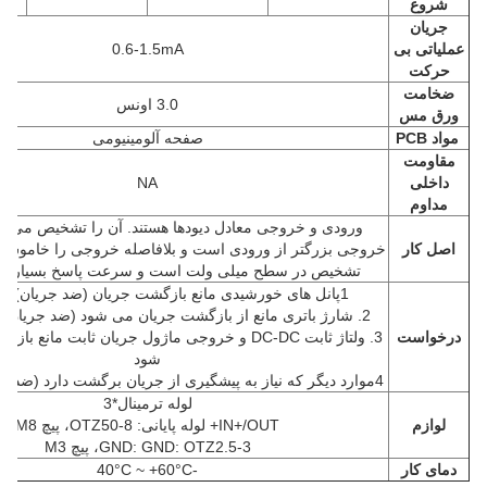
شروع
جریان
عملیاتی بی
0.6-1.5mA
حرکت
ضخامت
3.0 اونس
ورق مس
مواد PCB
صفحه آلومینیومی
مقاومت
داخلی
NA
مداوم
ورودی و خروجی معادل دیودها هستند. آن را تشخیص می دهد
اصل کار
خروجی بزرگتر از ورودی است و بلافاصله خروجی را خاموش
تشخیص در سطح میلی ولت است و سرعت پاسخ بسیار س
1پانل های خورشیدی مانع بازگشت جریان (ضد جریان) می شوند.
2. شارژ باتری مانع از بازگشت جریان می شود (ضد جریان) (ضد جریان)
درخواست
3. ولتاژ ثابت DC-DC و خروجی ماژول جریان ثابت مانع
شود
4موارد دیگر که نیاز به پیشگیری از جریان برگشت دارد (ضد جریان برگشت)
لوله ترمینال*3
لوازم
IN+/OUT+ لوله پایانی: OTZ50-8، پیچ M8
GND: GND: OTZ2.5-3، پیچ M3
دمای کار
-40°C ~ +60°C