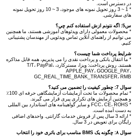
در دسترس است.
* 1 ~ 3 روز تحویل نمونه های موجود، 3 ~ 10 روز تحویل نمونه
های سفارشی.
س5: اگه نتونم ازش استفاده کنم چي؟
* محصولات معمولی دارای ویدئوهای آموزشی هستند، ما همچنین
می توانیم از راهنمای آنلاین تماس ویدئویی از مهندسان پشتیبانی
کنیم.
شرایط پرداخت شما چیست؟
* ما انتقال بانکی و پرداخت نقدی را می پذیریم، همه قابل مذاکره
هستند. روش پرداخت: ویزا، مسترکارد، T/T، PayPal،
APPLE_PAY، GOOGLE_PAY،
GC_REAL_TIME_BANK_TRANSFER، RMB
سوال 7: چطور کیفیت را تضمین می کنید؟
* تمام محصولات ما تحت آزمایشات آزمایشگاهی حرفه ای 100٪
و همچنین آزمایش های تکراری پیری قرار می گیرند.
* FCC، CE، ROHS و سایر گواهینامه های استاندارد بین المللی
به دست آمده است.
* ارائه 3 سال پس از فروش خدمات گارانتی. واحدهای اضافی
رایگان برای تعویض در 3 سال.
سوال ۸: چگونه یک BMS مناسب برای باتری خود را انتخاب