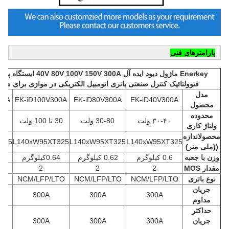
پارامترهای فنی
Enerkey ماژول دیود ایده آل V 150V 300A
فتوولتائیک کنترل صنعتی باتری اتومبیل الکتریکی در موازی برای شار
مدل
00A
EK-iD100V300A
EK-iD80V300A
EK-iD40V300A
محصول
محدوده
۳۰-۴۰ ولت
30-80 ولت
30 تا 100 ولت
30 تا 150 
ولتاژ کاری
محصول
اندازه
325
L140xW95XT325
L140xW95XT325
L140xW95XT325
((ملی متر)
وزن با جعبه
0.6 کیلوگرم
0.62 کيلوگرم
0.64
کیلوگرم
0.68
مقدار MOS
2
2
2
نوع باتری
NCM/LFP/LTO
NCM/LFP/LTO
NCM/LFP/LTO
TO
جریان
300A
300A
300A
مداوم
حداکثر
جریان
300A
300A
300A