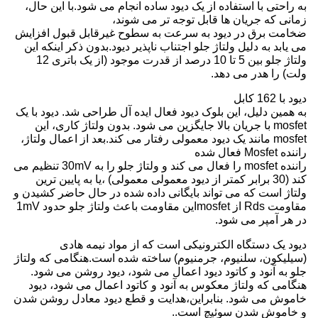
به راحتی با استفاده از یک دیود ساده انجام می شود.با این حال،
زمانی که جریان ها قابل توجه تر می شوند،
ضخامت برق در دیود به سرعت به سطوح غیرقابل قبول افزایش
می یابد به دلیل ولتاژ جلو اجتناب ناپذیر دیود.بدون ذکر اینکه این
ولتاژ جلو بین 5 تا 10 درصد از قدرت موجود (از یک باتری 12
ولت) را هدر می دهد.
دیود با 162 کابل
به همین دلیل، این بلوک دیود فعال ایده آل طراحی شد. دیود با یک
mosfet با جریان بالا جایگزین می شود. بدون ولتاژ کاری، این
mosfet مانند یک دیود معمولی رفتار می کند.بعد از اعمال ولتاژ،
راننده Mosfet فعال شده
راننده mosfet را فعال می کند و ولتاژ جلو را به 30mV تنظیم می
کند (30 برابر کمتر از دیود معمولی معمولی) ،یا به پایین ترین
ولتاژ است که می تواند بایگانی داده شده در حال حاضر کشیدن و
مقاومت Rds از mosfetاین مقاومت باعث ولتاژ جلو حدود 1mV
در هر آمپر می شود.
دیود یک دستگاه الکترونیکی است که از مواد نیمه هادی
(سیلیکون، سلنیوم، جرمنیوم) ساخته شده است.هنگامی که ولتاژ
جلو به آنود و کاتود دیود اعمال می شود، دیود روشن می شود.
هنگامی که ولتاژ معکوس به آنود و کاتود اعمال می شود، دیود
خاموش می شود. بنابراین،هدایت و قطع دیود معادل روشن شدن
و خاموش شدن سوئیچ است..