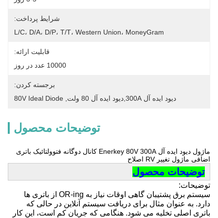
شرایط پرداخت:
L/C، D/A، D/P، T/T، Western Union، MoneyGram
قابلیت ارائه:
10000 عدد در روز
برجسته کردن:
دیود ایده آل 300A,دیود ایده آل 80 ولت
, 
80V Ideal Diode
توضیحات محصول
ماژول دیود ایده آل Enerkey 80V 300A کانال دوگانه فتوولتائیک باتری
اضافی ماژول تغییر RV اصلاح
توضیحات محصول
توضیحات:
سیستم برق پشتیبان گاهی اوقات نیاز به OR-ing از باتری ها
دارد. به عنوان مثال برای دریافت سیستم آنلاین در حالی که
باتری اصلی تخلیه می شود. هنگامی که جریان کم است، این کار