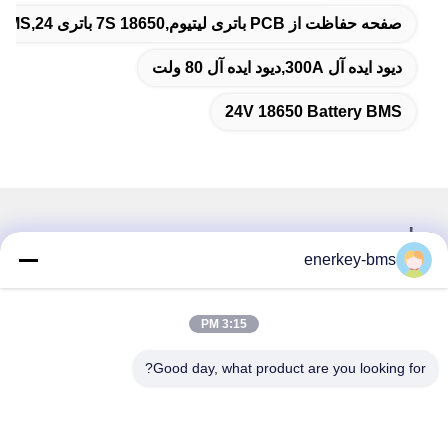
صفحه حفاظت از PCB باتری لیتیوم,7S 18650 باتری BMS,24 ولت 18650 باتری BMS
دیود ایده آل 300A,دیود ایده آل 80 ولت
24V 18650 Battery BMS
تماس سریع
enerkey-bms
آدرس
منطقه A، طبقه 9، ساختمان G، پارک صنعتی گوانچنگ با کربن
3:15 PM
پایین، جامعه شانگکون، خیابان گونگ مینگ، منطقه گوانگ مینگ،
شنژن، چین، 518106
Good day, what product are you looking for?
تلفن
86--15387469240