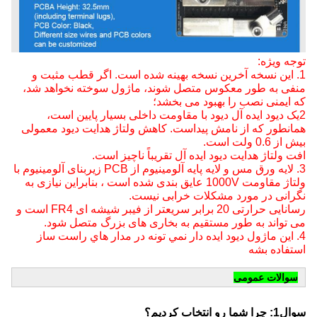
توجه ویژه:
1. این نسخه آخرین نسخه بهینه شده است. اگر قطب مثبت و
منفی به طور معکوس متصل شوند، ماژول سوخته نخواهد شد،
که ایمنی نصب را بهبود می بخشد؛
2یک دیود ایده آل دیود با مقاومت داخلی بسیار پایین است،
همانطور که از نامش پیداست. کاهش ولتاژ هدایت دیود معمولی
بیش از 0.6 ولت است.
افت ولتاژ هدایت دیود ایده آل تقریباً ناچیز است.
3. لایه ورق مس و لایه پایه آلومینیوم از PCB زیربنای آلومینیوم با
ولتاژ مقاومت 1000V عایق بندی شده است ، بنابراین نیازی به
نگرانی در مورد مشکلات خرابی نیست.
رسانایی حرارتی 20 برابر سریعتر از فیبر شیشه ای FR4 است و
می تواند به طور مستقیم به بخاری های بزرگ متصل شود.
4. اين ماژول ديود ايده دار نمي تونه در مدار هاي راست ساز
استفاده بشه
سوالات عمومی
سوال1: چرا شما رو انتخاب کردیم؟