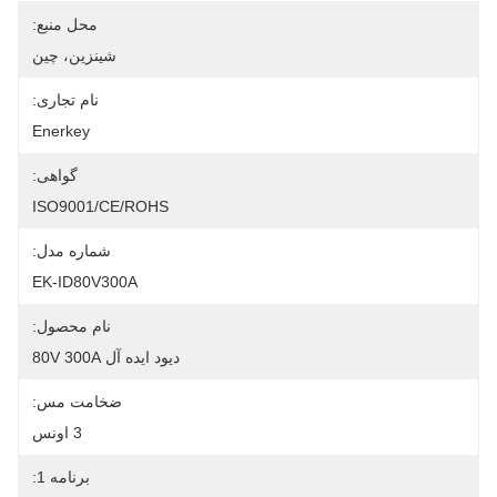
محل منبع:
شينزين، چين
نام تجاری:
Enerkey
گواهی:
ISO9001/CE/ROHS
شماره مدل:
EK-ID80V300A
نام محصول:
دیود ایده آل 80V 300A
ضخامت مس:
3 اونس
برنامه 1: