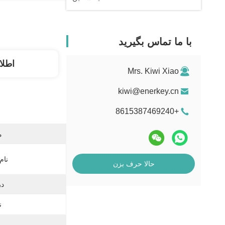
با ما تماس بگیرید
اطلا
Mrs. Kiwi Xiao
kiwi@enerkey.cn
+8615387469240
م
نام
حالا حرف بزن
در
ن