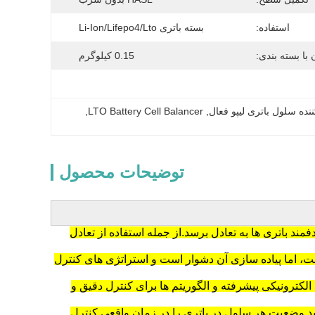
استفاده:
بسته باتری Li-Ion/Lifepo4/Lto
 با بسته بندی:
0.15 کیلوگرم
, 
LTO Battery Cell Balancer
, 
توضیحات محصول
مند باتری ها به تعادل برسد.از جمله استفاده از تعادل
 است، اما پیاده سازی آن دشوار است و استراتژی های کنترل
لکترونیکی پیشرفته و الگوریتم ها برای کنترل دقیق و
باید وضعیت هر سلول در باتری را در زمان واقعی کنترل