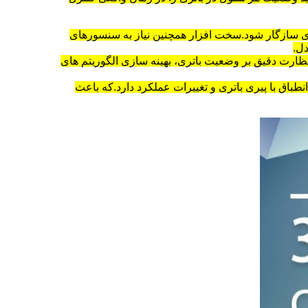
تری سازگار شود.سخت افزار همچنین نیاز به سنسورهای
دل.
نظارت دقیق بر وضعیت باتری، بهینه سازی الگوریتم های
نطباق با پیری باتری و تغییرات عملکرد دارد.که باعث