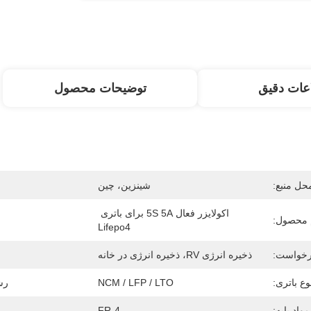
عات دقیق
توضیحات محصول
حل منبع:
شينزين، چين
اکولایزر فعال 5S 5A برای باتری 
 محصول:
Lifepo4
خواست:
ذخیره انرژی RV، ذخیره انرژی در خانه
وع باتری:
NCM / LFP / LTO
رش
مواد پایه:
FR-4