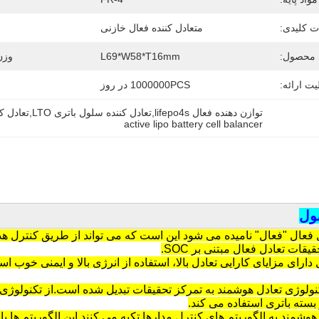
ت کلیدی:
متعادل کننده فعال خازنی
ه محصول:
L69*W58*T16mm
وزن
یت ارائه:
1000000PCS در روز
توازن دهنده فعال lifepo4s,تعادل کننده سلول باتری LTO,تعادل کننده سلول باتری لیپو فعال
active lipo battery cell balancer
ول
دل فعال "فعال" نامیده می شود این است که می تواند از طریق کنترل هدف
یقات تعادل فعال مبتنی بر SOC.
دارای مزایای کارایی تعادل بالا، استفاده از انرژی بالا و ایمنی خوب
نولوژی تعادل هوشمند به تمرکز تحقیقات تبدیل شده است.از تکنولوژی ا
سته باتری استفاده می کند.
وشمند به الگوریتم های کنترل مدارها تکیه می کنند.این الگوریتم ها 