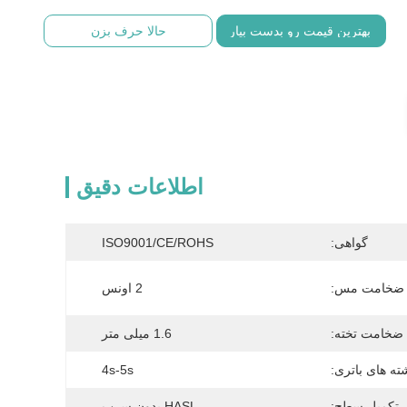
بهترین قیمت رو بدست بیار
حالا حرف بزن
اطلاعات دقیق
گواهی:
ISO9001/CE/ROHS
ضخامت مس:
2 اونس
ضخامت تخته:
1.6 میلی متر
ته های باتری:
4s-5s
تکمیل سطح:
HASL بدون سرب