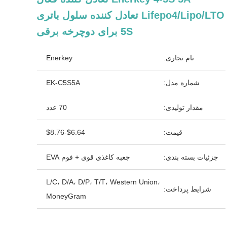
Lifepo4/Lipo/LTO تعادل کننده سلول باتری
5S برای دوچرخه برقی
نام تجاری:
Enerkey
شماره مدل:
EK-C5S5A
مقدار تولیدی:
70 عدد
قیمت:
$6.64-$8.76
جزئیات بسته بندی:
جعبه کاغذی قوی + فوم EVA
L/C، D/A، D/P، T/T، Western Union،
شرایط پرداخت:
MoneyGram