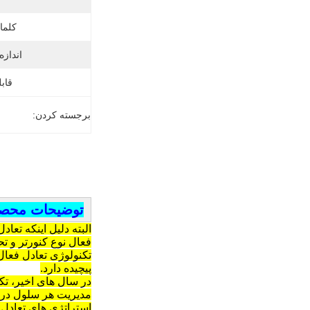
کلما
انداز
قابل
برجسته کردن:
توضیحات محص
البته دلیل اینکه تعا
فعال نوع کنورتر و تحق
تکنولوژی تعادل فعال 
پیچیده دارد.
در سال های اخیر، تک
مدیریت هر سلول در ب
استراتژی های تعادل ه