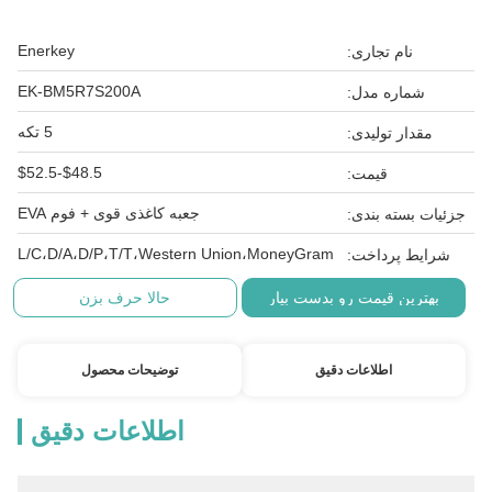
Enerkey
نام تجاری:
EK-BM5R7S200A
شماره مدل:
5 تکه
مقدار تولیدی:
$48.5-$52.5
قیمت:
جعبه کاغذی قوی + فوم EVA
جزئیات بسته بندی:
L/C،D/A،D/P،T/T،Western Union،MoneyGram
شرایط پرداخت:
بهترین قیمت رو بدست بیار
حالا حرف بزن
اطلاعات دقیق
توضیحات محصول
اطلاعات دقیق