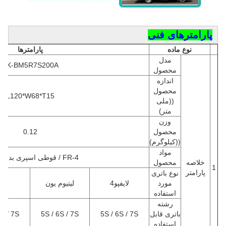
پارامترهای فنی
نوع ماده
پارامترها
مدل
EK-BM5R7S200A
محصول
اندازه
محصول
L120*W68*T15
((ملی
متر)
وزن
محصول
0.12
((کیلوگرم)
مواد
FR-4 / قوطی اسپری بدون سرب
خلاصه
محصول
1
پارامتر
نوع باتری
مورد
لايفپو4
لیتیوم یون
به
استفاده
رشته
باتری قابل
5S / 6S / 7S
5S / 6S / 7S
6S / 7S
استفاده