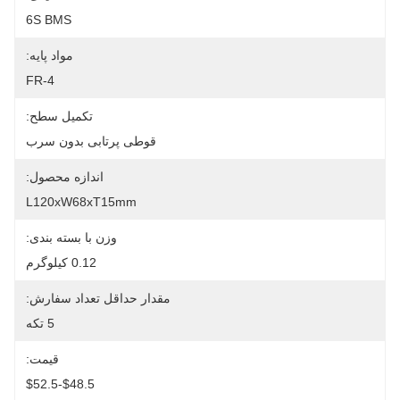
6S BMS
مواد پایه:
FR-4
تکمیل سطح:
قوطی پرتابی بدون سرب
اندازه محصول:
L120xW68xT15mm
وزن با بسته بندی:
0.12 کیلوگرم
مقدار حداقل تعداد سفارش:
5 تکه
قیمت:
$48.5-$52.5