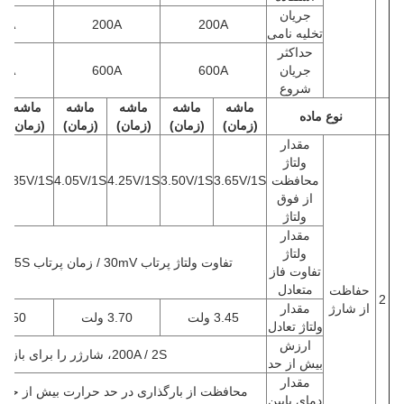
جریان
00A
200A
200A
تخلیه نامی
حداکثر
جریان
600A
600A
00A
شروع
ماشه
ماشه
ماشه
ماشه
ماشه
نوع ماده
(زمان)
(زمان)
(زمان)
(زمان)
(زمان)
مقدار
ولتاژ
محافظت
3.65V/1S
3.50V/1S
4.25V/1S
4.05V/1S
2.85V/1S
از فوق
ولتاژ
مقدار
ولتاژ
تفاوت ولتاژ پرتاب 30mV / زمان پرتاب 0.5S / زمان تعادل 10S چرخه
تفاوت فاز
متعادل
حفاظت
2
از شارژ
مقدار
3.45 ولت
3.70 ولت
2.50 ولت
ولتاژ تعادل
ارزش
200A / 2S، شارژر را برای بازیابی قطع کنید
بیش از حد
مقدار
محافظت از بارگذاری در حد حرارت بیش از حد 60°C/2S / انتشار 55°C/2S
دمای پایین