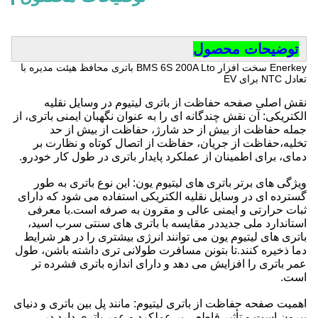
توضیحات محصول
Enerkey سخت افزار BMS 6S 200A Lto باتری محافظ هیئت مدیره با
تعادل NTC برای EV
نقش اصلی صفحه حفاظت از باتری لیتیوم در وسایل نقلیه
الکتریکی: آن نقش چندگانه ای را به عنوان نگهبان ایمنی باتری، از
جمله حفاظت از بیش از حد شارژ، حفاظت از بیش از حد
تخلیه،حفاظت از جریان، حفاظت از اتصال کوتاه و نظارت بر
دمای، برای اطمینان از عملکرد پایدار باتری در طول کار خودرو.
ویژگی های برتر باتری های لیتیوم یون: این نوع باتری به طور
گسترده ای در وسایل نقلیه الکتریکی استفاده می شود که دارای
ثبات حرارتی و ایمنی عالی و مقرون به صرفه است.با معرفی
استاندارد ملی جدیددر مقایسه با باتری های سنتی سرب اسید،
باتری های لیتیوم یون می توانند انرژی بیشتری را در هر شرایط
دما ذخیره کنند.تا بتونن مسافرت طولانی تری داشته باشن، طول
عمر باتری را افزایش می دهد و دارای اندازه باتری فشرده تر
است.
اهمیت صفحه حفاظت از باتری لیتیوم: مانند پل بین باتری و دنیای
بیرون است و تأثیر قاطعی بر عملکرد و عمر باتری دارد.در