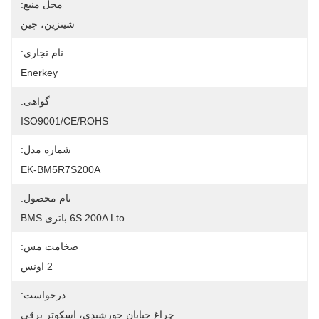
محل منبع:
شينزين، چين
نام تجاری:
Enerkey
گواهی:
ISO9001/CE/ROHS
شماره مدل:
EK-BM5R7S200A
نام محصول:
6S 200A Lto باتری BMS
ضخامت مس:
2 اونس
درخواست:
چراغ خیابان خورشیدی، اسکوتر برقی