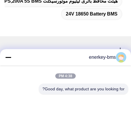
هیئت محافظ باتری لیتیوم موتورسیکلت UPS,200A 5S BMS,صفحه حفاظت از باتری لیتیوم Lipo LifePo4
24V 18650 Battery BMS
تماس سریع
enerkey-bms
آدرس
منطقه A، طبقه 9، ساختمان G، پارک صنعتی گوانچنگ با کربن
4:38 PM
پایین، جامعه شانگکون، خیابان گونگ مینگ، منطقه گوانگ مینگ،
شنژن، چین، 518106
Good day, what product are you looking for?
تلفن
86--15387469240
ایمیل
kiwi@enerkey.cn