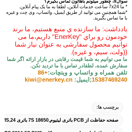
سوال9، چطور ميتونم باهاتون تماس بگيرم؟
* ما 7x24 ساعت خدمات آنلاین، لطفا به ما یک پیام آنلاین.
*شما همچنین می توانید از طریق ایمیل، واتساپ، وی چت و غیره
با ما تماس بگیرید.
يادداشت: ما سازنده ي منبع هستيم، ما برند
خودمون رو براي "EnerKey" داريم،
ما می
توانیم محصول سفارشی به عنوان نیاز شما
((ولت، سیم، و غیره).
ما می توانیم به شما قیمت رقابتی در بازار ارائه اگر شما
سفارش عمده، لطفا
در تماس با ما ترديد نکن
.
تلفن همراه و واتساپ و ويتچات:
+86
15387469240
;
ایمیل:
kiwi@enerkey.cn
برچسب ها:
صفحه حفاظت از PCB باتری لیتیوم,7S 18650 باتری BMS,24 ولت 18650 باتری BMS