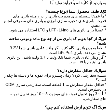
به بازدید از کارخانه و فرآیند تولید ما.
Q2. طیف محصول شما (نوع) چیست؟
*ما عمدتا سیستم های مدیریت باتری را در زمینه باتری های
قدرت، باتری های ذخیره سازی انرژی و باتری های مصرفی انجام
می دهیم.
* عمدتا برای باتری های LFP، Li-ino و LTO استفاده می شود.
س3: از کجا بدونم که باتری من از چه نوع ماده و نوعی ساخته
شده؟
*لطفا به بدن باتری نگاه کنید، اگر ولتاژ عادی باتری شما 3.2V
نشان می دهد، باتری LiFePo4 است.
*اگر ولتاژ عادی باتری شما 3.6 ولت یا 3.7 ولت باشد، این باتری
باتری لیتیوم یا Lto است.
سوال4، حداقل سفارش دارید؟
میشه سفارشی کرد؟ زمان پیشرو برای نمونه ها و دسته ها چقدر
است؟
*حداقل مقدار سفارش ما 1 قطعه است، سفارشی سازی ODM
در دسترس است.
* 1 ~ 3 روز تحویل نمونه های موجود، 3 ~ 10 روز تحویل نمونه
های سفارشی.
س5: اگه نتونم ازش استفاده کنم چي؟