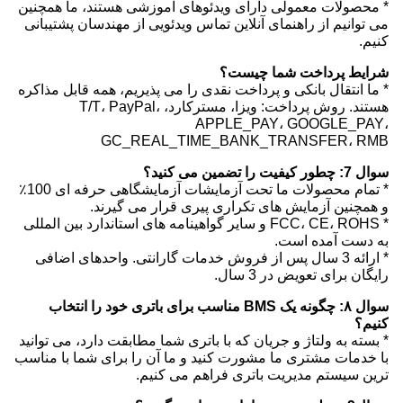
* محصولات معمولی دارای ویدئوهای آموزشی هستند، ما همچنین
می توانیم از راهنمای آنلاین تماس ویدئویی از مهندسان پشتیبانی
کنیم.
شرایط پرداخت شما چیست؟
* ما انتقال بانکی و پرداخت نقدی را می پذیریم، همه قابل مذاکره
هستند. روش پرداخت: ویزا، مسترکارد، T/T، PayPal،
APPLE_PAY، GOOGLE_PAY،
GC_REAL_TIME_BANK_TRANSFER، RMB
سوال 7: چطور کیفیت را تضمین می کنید؟
* تمام محصولات ما تحت آزمایشات آزمایشگاهی حرفه ای 100٪
و همچنین آزمایش های تکراری پیری قرار می گیرند.
* FCC، CE، ROHS و سایر گواهینامه های استاندارد بین المللی
به دست آمده است.
* ارائه 3 سال پس از فروش خدمات گارانتی. واحدهای اضافی
رایگان برای تعویض در 3 سال.
سوال ۸: چگونه یک BMS مناسب برای باتری خود را انتخاب
کنیم؟
* بسته به ولتاژ و جریان که با باتری شما مطابقت دارد، می توانید
با خدمات مشتری ما مشورت کنید و ما آن را برای شما با مناسب
ترین سیستم مدیریت باتری فراهم می کنیم.