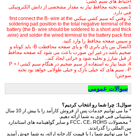
احتیاط های سیم کشی:
1نصب تخته محافظ نیاز به مقدار مشخصی از دانش الکترونیکی
فنی دارد.
2. وقتي که سيم کشي ميکني first connect the B- wire at the
soldering pad position to the total negative terminal of the
battery (the B- wire should be soldered to a short and thick
wire) and solder the wired terminal to the battery pack first،
و سپس صفحه محافظ را وارد کنید.
3اتصال بین پای باتری B- و پای صفحه محافظت B- باید کوتاه و
ضخیم باشد.در غیر این صورت باعث می شود که صفحه محافظ
از قبل شارژ و تخلیه شود و خرابی ایجاد کند..
4. شما نیاز به استفاده از سیم ضخیم در هنگام سیم کشی P + /
P-. سیم های که خیلی نازک و خیلی طولانی خواهد بود تخته
سوختن!
سوالات عمومی
سوال1: چرا شما رو انتخاب کردیم؟
* ما می توانیم خدمات پس از فروش کارآمد را با بیش از 10 سال
پشتیبانی فنی قوی به شما ارائه دهیم.
* محصولات FCC، CE، ROHS و سایر گواهینامه های استاندارد
بین المللی را گذراندند.
* ما می توانیم شما را با قیمت کارخانه ارائه، به شما خوش آمدید