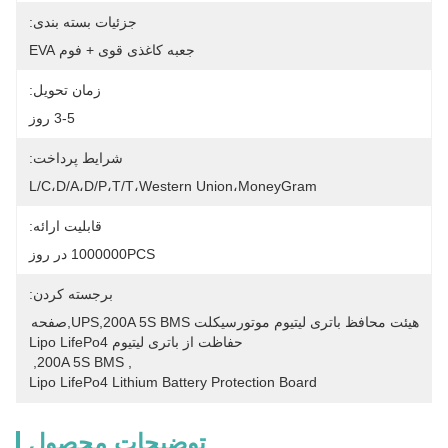
جزئیات بسته بندی:
جعبه کاغذی قوی + فوم EVA
زمان تحویل:
3-5 روز
شرایط پرداخت:
L/C،D/A،D/P،T/T،Western Union،MoneyGram
قابلیت ارائه:
1000000PCS در روز
برجسته کردن:
هیئت محافظ باتری لیتیوم موتورسیکلت UPS,200A 5S BMS,صفحه 
حفاظت از باتری لیتیوم Lipo LifePo4
, 
200A 5S BMS
, 
Lipo LifePo4 Lithium Battery Protection Board
توضیحات محصول