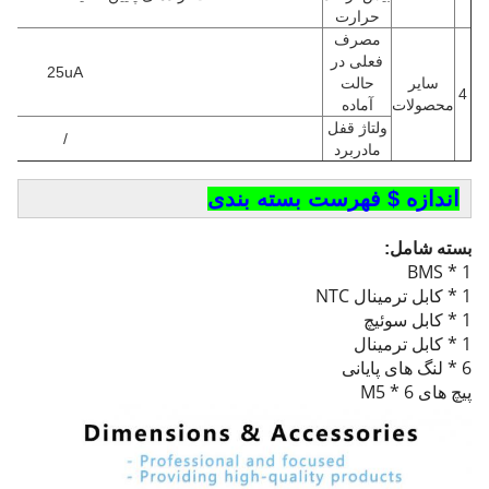
حرارت
مصرف
فعلی در
25uA
سایر
حالت
4
محصولات
آماده
ولتاژ قفل
/
مادربرد
اندازه $ فهرست بسته بندی
بسته شامل:
1 * BMS
1 * کابل ترمینال NTC
1 * کابل سوئیچ
1 * کابل ترمینال
6 * لنگ های پایانی
پیچ های 6 * M5