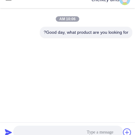
آدرس
منطقه A، طبقه 9، ساختمان G، پارک صنعتی گوانچنگ با کربن
10:06 AM
پایین، جامعه شانگکون، خیابان گونگ مینگ، منطقه گوانگ مینگ،
شنژن، چین، 518106
Good day, what product are you looking for?
تلفن
86--15387469240
ایمیل
kiwi@enerkey.cn
سیاست حفظ حریم خصوصی
|
نقشه سایت
| چین کیفیت خوب صفحه
BMS باتری عرضه کننده. حقوق چاپ 2024-2026 Shenzhen Juyi
Science And Trade Co., Ltd. تمام حقوق محفوظ است
粤ICP备
2025404258号